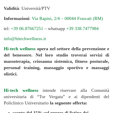
Validità
: Università/PTV
Informazioni
:
Via Rapini, 2/4 – 00044 Frascati (RM)
tel:
+39 06.87667251
– whatsapp
+39 338.7477984
info@hitechwellness.it
Hi-tech wellness
opera nel settore della prevenzione e
del benessere. Nel loro studio troverai servizi di
massoterapia, criosauna sistemica, fitness posturale,
personal training, massaggio sportivo e massaggi
olistici.
Hi-tech wellness
intende riservare alla Comunità
universitaria di “Tor Vergata” e ai dipendenti del
Policlinico Universitario
la seguente offerta:
sconto del 15% sul prezzo di listino dei