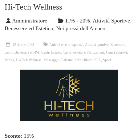
Hi-Tech Wellness
Amministratore
11% - 20%
,
Attività Sportive
,
Benessere ed Estetica
,
Nei pressi dell'Ateneo
12 Aprile 2023
Attività e centri sportivi
,
Attività sportive
,
Benessere
,
Centri Benessere e SPA
,
Centri Estetici
,
Centri estetici e Parrucchieri
,
Centri sportivi
,
fitness
,
Hi-Tech Wellness
,
Massaggio
,
Palestre
,
Parruchhieri
,
SPA
,
Sport
Sconto
: 15%