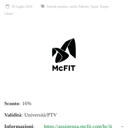
18 Luglio 2024
Attività sportive
,
mcfit
,
Palestre
,
Sport
,
Tempo
Libero
Sconto
: 16%
Validità
: Università/PTV
Informazioni
:
https://assistenza.mcfit.com/hc/it
–