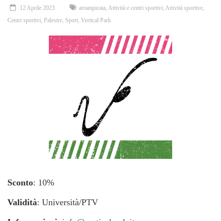
12 Aprile 2023
arrampicata
,
Attività e centri sportivi
,
Attività sportive
,
Centri sportivi
,
Palestre
,
Sport
,
Vertical Park
Sconto
: 10%
Validità
: Università/PTV