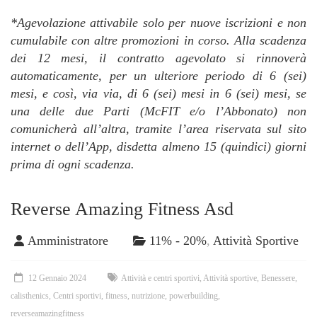
*Agevolazione attivabile solo per nuove iscrizioni e non
cumulabile con altre promozioni in corso. Alla scadenza
dei 12 mesi, il contratto agevolato si rinnoverà
automaticamente, per un ulteriore periodo di 6 (sei)
mesi, e così, via via, di 6 (sei) mesi in 6 (sei) mesi, se
una delle due Parti (McFIT e/o l’Abbonato) non
comunicherà all’altra, tramite l’area riservata sul sito
internet o dell’App, disdetta almeno 15 (quindici) giorni
prima di ogni scadenza.
Reverse Amazing Fitness Asd
Amministratore
11% - 20%
,
Attività Sportive
12 Gennaio 2024
Attività e centri sportivi
,
Attività sportive
,
Benessere
,
calisthenics
,
Centri sportivi
,
fitness
,
nutrizione
,
powerbuilding
,
reverseamazingfitness