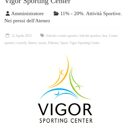
Vigor Sporting Center
Amministratore
11% - 20%
,
Attività Sportive
,
Nei pressi dell'Ateneo
12 Aprile 2023
Attività e centri sportivi
,
Attività sportive
,
box
,
Centri
sportivi
,
crossfit
,
fitness
,
nuoto
,
Palestre
,
Sport
,
Vigor Sporting Center