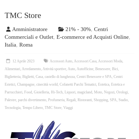
TMC Store
Amministratore
21% - 30%
,
Centri
Commerciali e Outlet
,
E-commerce ed Acquisti Online
,
Italia
,
Roma
12 Aprile 2023
Accessori Auto
,
Accessori Casa
,
Accessori Moda
,
Alimentari
,
Arredamento
,
Attività sportive
,
Auto
,
Autofficine
,
Benessere
,
Bici
,
Biglietteria
,
Biglietti
,
Casa
,
castello di lunghezza
,
Centri Benessere e SPA
,
Centri
Estetici
,
Champagne
,
cinecittà world
,
Cofanetti Parchi Tematici
,
Estetica
,
Estetica e
Parrucchieri
,
Food
,
Gioielleria
,
Hi-Tech
,
Liquori
,
magicland
,
Moto
,
Negozi
,
Orologi
,
Palestre
,
parchi divertimento
,
Profumeria
,
Regali
,
Ristoranti
,
Shopping
,
SPA
,
Stadio
,
Tecnologia
,
Tempo Libero
,
TMC Store
,
Viaggi