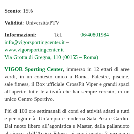
Sconto
: 15%
Validità
: Università/PTV
Informazioni
: Tel.
06/40801984
–
info@vigorsportingcenter.it
–
www.vigorsportingcenter.it
Via Grotta di Gregna, 110 (00155 – Roma)
VIGOR Sporting Center
, immerso in 12 ettari di aree
verdi, in un contesto unico a Roma. Palestre, piscine,
sale fitness, il Box ufficiale CrossFit Viper e grandi spazi
all’aperto: tutte le attività che hai sempre cercato, in un
unico Centro Sportivo.
Più di 100 ore settimanali di corsi ed attività adatti a tutti
e per ogni età. Un’ampia e moderna Sala Pesi e Cardio.
Dal nuoto libero all’agonistica e Master, dalla pallanuoto
al sincro, dall’Acqua Fitness ai corsi nuoto: 2 piscine e