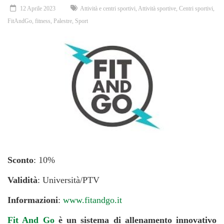
12 Aprile 2023
Attività e centri sportivi
,
Attività sportive
,
Centri sportivi
,
FitAndGo
,
fitness
,
Palestre
,
Sport
Sconto
: 10%
Validità
: Università/PTV
Informazioni
:
www.fitandgo.it
Fit And Go
è un sistema di allenamento innovativo