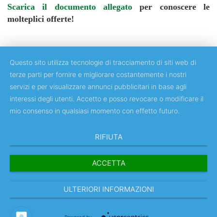
Scarica il documento allegato
per conoscere le
molteplici offerte!
Questo sito utilizza tecnologie di tracciamento di siti web di
terze parti per fornire e migliorare costantemente i nostri
servizi e per visualizzare annunci pubblicitari in base agli
Copyright © 2018 Università degli Studi di Roma "Tor Vergata"
interessi degli utenti. Accetto e posso revocare o modificare il
mio consenso in qualsiasi momento con effetto futuro.
RIFIUTA
ACCETTA
ULTERIORI INFORMAZIONI
IT
Powered by