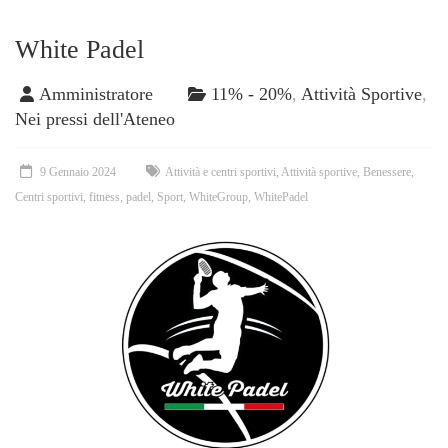
White Padel
Amministratore
11% - 20%
,
Attività Sportive
,
Nei pressi dell'Ateneo
9 Gennaio 2024
Attività e centri sportivi
,
Attività sportive
,
Benessere
,
Centri sportivi
,
fitness
,
padel
,
Sport
,
WhiteGroup
,
WhitePadel