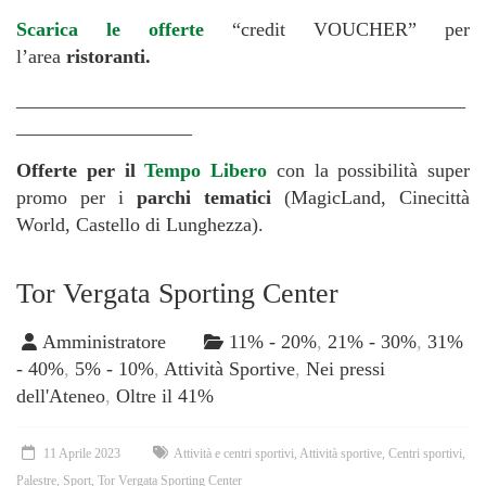
Scarica le offerte
“credit VOUCHER” per
l’area
ristoranti.
______________________________________________
__________________
Offerte per il
Tempo Libero
con la possibilità super
promo per i
parchi tematici
(MagicLand, Cinecittà
World, Castello di Lunghezza).
Tor Vergata Sporting Center
Amministratore
11% - 20%
,
21% - 30%
,
31%
- 40%
,
5% - 10%
,
Attività Sportive
,
Nei pressi
dell'Ateneo
,
Oltre il 41%
11 Aprile 2023
Attività e centri sportivi
,
Attività sportive
,
Centri sportivi
,
Palestre
,
Sport
,
Tor Vergata Sporting Center