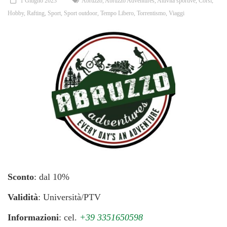
1 Giugno 2023
Abruzzo
,
Abruzzo Adventures
,
Attività sportive
,
Corsi
,
Hobby
,
Rafting
,
Sport
,
Sport outdoor
,
Tempo Libero
,
Torrentismo
,
Viaggi
Sconto
: dal 10%
Validità
: Università/PTV
Informazioni
: cel.
+39 3351650598