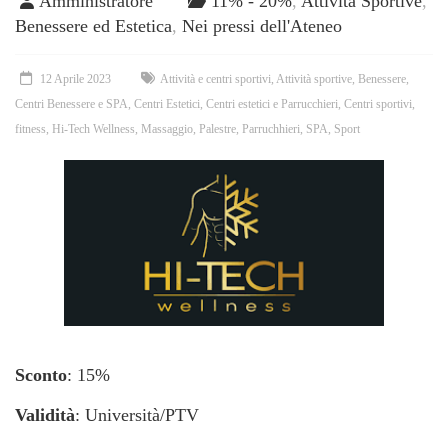
Amministratore
11% - 20%
,
Attività Sportive
,
Benessere ed Estetica
,
Nei pressi dell'Ateneo
12 Aprile 2023
Attività e centri sportivi
,
Attività sportive
,
Benessere
,
Centri Benessere e SPA
,
Centri Estetici
,
Centri estetici e Parrucchieri
,
Centri sportivi
,
fitness
,
Hi-Tech Wellness
,
Massaggio
,
Palestre
,
Parruchhieri
,
SPA
,
Sport
Sconto
: 15%
Validità
: Università/PTV