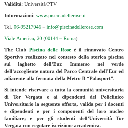
Validità
: Università/PTV
Informazioni
:
www.piscinadellerose.it
Tel.
06-95217046
–
info@piscinadellerose.com
Viale America, 20
(
00144 – Roma
)
The Club
Piscina delle Rose
è il rinnovato Centro
Sportivo realizzato nel contesto della storica piscina
sul laghetto dell’Eur. Immerso nel verde
dell’accogliente natura del Parco Centrale dell’Eur ed
adiacente alla fermata della Metro B “Palasport”
.
Si intende riservare a tutta la comunità universitaria
di Tor Vergata e ai dipendenti del Policlinico
Universitario la seguente offerta, valida per i docenti
e dipendenti e per i componenti del loro nucleo
familiare;
e per gli studenti dell’Università Tor
Vergata con regolare iscrizione accademica.