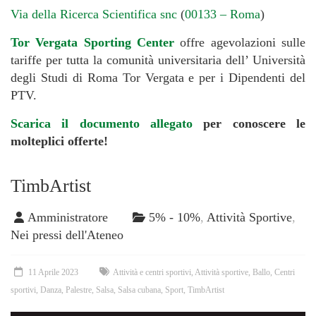
Via della Ricerca Scientifica snc
(
00133 – Roma
)
Tor Vergata Sporting Center
offre agevolazioni sulle
tariffe per tutta la comunità universitaria dell’ Università
degli Studi di Roma Tor Vergata e per i Dipendenti del
PTV.
Scarica il documento allegato
per conoscere le
molteplici offerte!
TimbArtist
Amministratore
5% - 10%
,
Attività Sportive
,
Nei pressi dell'Ateneo
11 Aprile 2023
Attività e centri sportivi
,
Attività sportive
,
Ballo
,
Centri
sportivi
,
Danza
,
Palestre
,
Salsa
,
Salsa cubana
,
Sport
,
TimbArtist