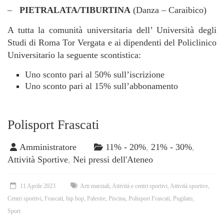
–
PIETRALATA/TIBURTINA
(Danza – Caraibico)
A tutta la comunità universitaria dell’ Università degli
Studi di Roma Tor Vergata e ai dipendenti del Policlinico
Universitario la seguente scontistica:
Uno sconto pari al 50% sull’iscrizione
Uno sconto pari al 15% sull’abbonamento
Polisport Frascati
Amministratore
11% - 20%
,
21% - 30%
,
Attività Sportive
,
Nei pressi dell'Ateneo
11 Aprile 2023
Arti marziali
,
Attività e centri sportivi
,
Attività sportive
,
Centri sportivi
,
Frascati
,
hip hop
,
Palestre
,
Piscina
,
Polisport Frascati
,
Pugilato
,
Sport