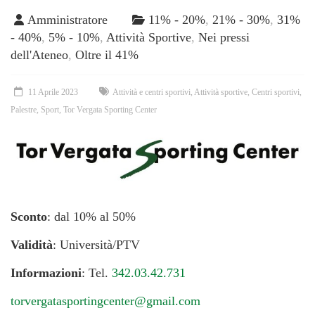
Amministratore
11% - 20%
,
21% - 30%
,
31%
- 40%
,
5% - 10%
,
Attività Sportive
,
Nei pressi
dell'Ateneo
,
Oltre il 41%
11 Aprile 2023
Attività e centri sportivi
,
Attività sportive
,
Centri sportivi
,
Palestre
,
Sport
,
Tor Vergata Sporting Center
Sconto
: dal 10% al 50%
Validità
: Università/PTV
Informazioni
: Tel.
342.03.42.731
torvergatasportingcenter@gmail.com