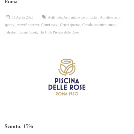
Roma
11 Aprile 2023
Asili nido
,
Asili nido e Centri Estivi
,
Attività e centri
sportivi
,
Attività sportive
,
Centri estivi
,
Centri sportivi
,
Circolo canottieri
,
nuoto
,
Palestre
,
Piscina
,
Sport
,
The Club Piscina delle Rose
Sconto
: 15%