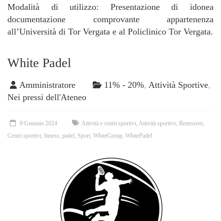
Modalità di utilizzo: Presentazione di idonea
documentazione comprovante appartenenza
all’Università di Tor Vergata e al Policlinico Tor Vergata.
White Padel
Amministratore
11% - 20%
,
Attività Sportive
,
Nei pressi dell'Ateneo
9 Gennaio 2024
Attività e centri sportivi
,
Attività sportive
,
Benessere
,
Centri sportivi
,
fitness
,
padel
,
Sport
,
WhiteGroup
,
WhitePadel