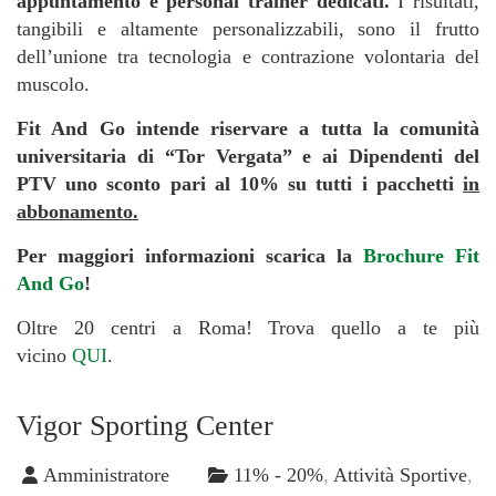
appuntamento e personal trainer dedicati.
I risultati,
tangibili e altamente personalizzabili, sono il frutto
dell’unione tra tecnologia e contrazione volontaria del
muscolo.
Fit And Go intende riservare a tutta la comunità
universitaria di “Tor Vergata” e ai Dipendenti del
PTV uno sconto pari al 10% su tutti i pacchetti
in
abbonamento.
Per maggiori informazioni scarica la
Brochure Fit
And Go
!
Oltre 20 centri a Roma! Trova quello a te più
vicino
QUI
.
Vigor Sporting Center
Amministratore
11% - 20%
,
Attività Sportive
,