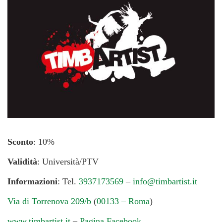
Sconto
: 10%
Validità
: Università/PTV
Informazioni
: Tel.
3937173569
–
info@timbartist.it
Via di Torrenova 209/b
(
00133 – Roma
)
www.timbartist.it
–
Pagina Facebook