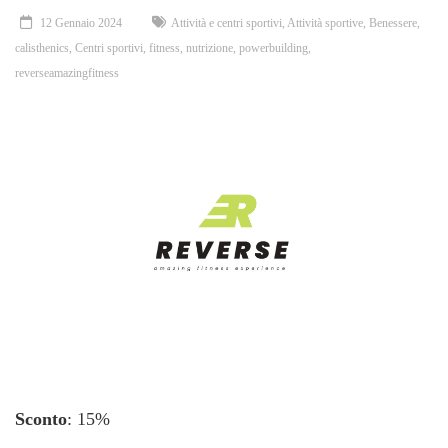
12 Gennaio 2024
Attività e centri sportivi
,
Attività sportive
,
Benessere
,
calisthenics
,
Centri sportivi
,
fitness
,
nutrizione
,
powerbuilding
,
reverseamazingfitness
Sconto
: 15%