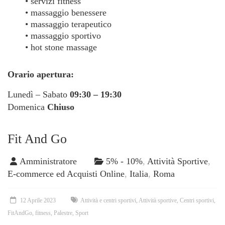
• servizi fitness
• massaggio benessere
• massaggio terapeutico
• massaggio sportivo
• hot stone massage
Orario apertura:
Lunedì – Sabato
09:30 – 19:30
Domenica
Chiuso
Fit And Go
Amministratore
5% - 10%
,
Attività Sportive
,
E-commerce ed Acquisti Online
,
Italia
,
Roma
12 Aprile 2023
Attività e centri sportivi
,
Attività sportive
,
Centri sportivi
,
FitAndGo
,
fitness
,
Palestre
,
Sport