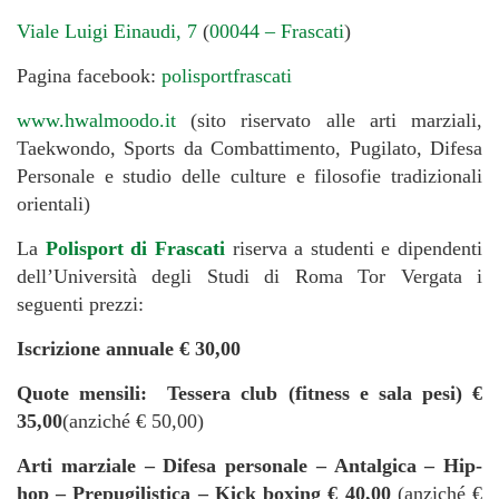
Viale Luigi Einaudi, 7
(
00044 – Frascati
)
Pagina facebook:
polisportfrascati
www.hwalmoodo.it
(sito riservato alle arti marziali,
Taekwondo, Sports da Combattimento, Pugilato, Difesa
Personale e studio delle culture e filosofie tradizionali
orientali)
La
Polisport di Frascati
riserva a studenti e dipendenti
dell’Università degli Studi di Roma Tor Vergata i
seguenti prezzi:
Iscrizione annuale € 30,00
Quote mensili: Tessera club (fitness e sala pesi) €
35,00
(anziché € 50,00)
Arti marziale – Difesa personale – Antalgica – Hip-
hop – Prepugilistica – Kick boxing € 40,00
(anziché €