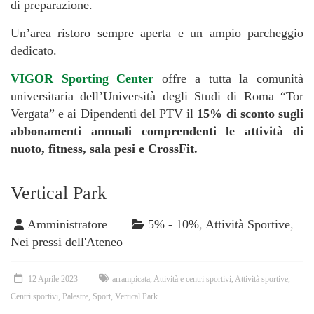
di preparazione.
Un’area ristoro sempre aperta e un ampio parcheggio
dedicato.
VIGOR Sporting Center
offre a tutta la comunità
universitaria dell’Università degli Studi di Roma “Tor
Vergata” e ai Dipendenti del PTV il
15% di sconto sugli
abbonamenti annuali comprendenti le attività di
nuoto, fitness, sala pesi e CrossFit.
Vertical Park
Amministratore
5% - 10%
,
Attività Sportive
,
Nei pressi dell'Ateneo
12 Aprile 2023
arrampicata
,
Attività e centri sportivi
,
Attività sportive
,
Centri sportivi
,
Palestre
,
Sport
,
Vertical Park