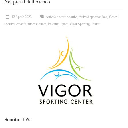
Nei pressi dell'Ateneo
12 Aprile 2023
Attività e centri sportivi
,
Attività sportive
,
box
,
Centri
sportivi
,
crossfit
,
fitness
,
nuoto
,
Palestre
,
Sport
,
Vigor Sporting Center
Sconto
: 15%