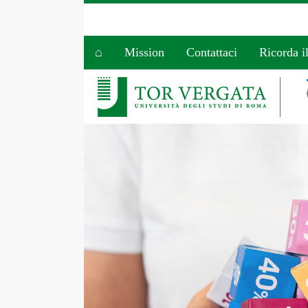
⌂
Mission
Contattaci
Ricorda i