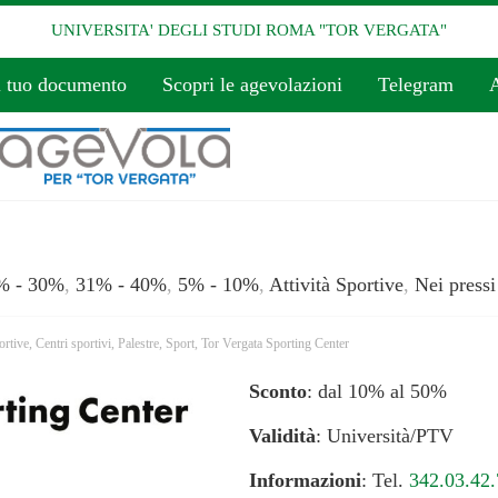
UNIVERSITA' DEGLI STUDI ROMA "TOR VERGATA"
l tuo documento
Scopri le agevolazioni
Telegram
A
% - 30%
,
31% - 40%
,
5% - 10%
,
Attività Sportive
,
Nei pressi
ortive
,
Centri sportivi
,
Palestre
,
Sport
,
Tor Vergata Sporting Center
Sconto
: dal 10% al 50%
Validità
: Università/PTV
Informazioni
: Tel.
342.03.42