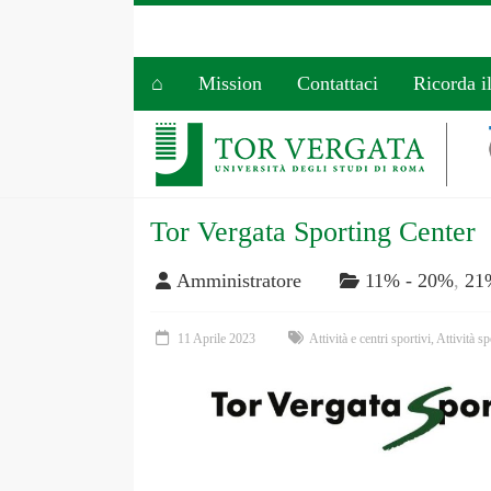
⌂
Mission
Contattaci
Ricorda i
Tor Vergata Sporting Center
Amministratore
11% - 20%
,
21
11 Aprile 2023
Attività e centri sportivi
,
Attività sp