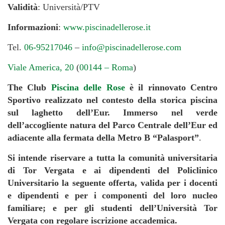
Validità
: Università/PTV
Informazioni
:
www.piscinadellerose.it
Tel.
06-95217046
–
info@piscinadellerose.com
Viale America, 20
(
00144 – Roma
)
The Club
Piscina delle Rose
è il rinnovato Centro
Sportivo realizzato nel contesto della storica piscina
sul laghetto dell’Eur. Immerso nel verde
dell’accogliente natura del Parco Centrale dell’Eur ed
adiacente alla fermata della Metro B “Palasport”
.
Si intende riservare a tutta la comunità universitaria
di Tor Vergata e ai dipendenti del Policlinico
Universitario la seguente offerta, valida per i docenti
e dipendenti e per i componenti del loro nucleo
familiare;
e per gli studenti dell’Università Tor
Vergata con regolare iscrizione accademica.