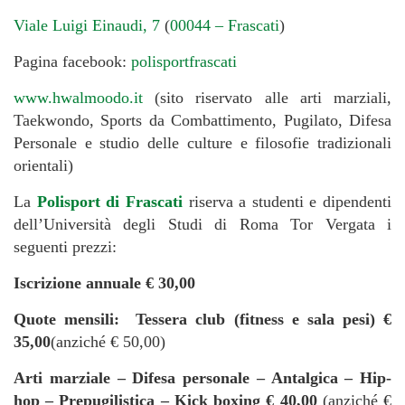
Viale Luigi Einaudi, 7
(
00044 – Frascati
)
Pagina facebook:
polisportfrascati
www.hwalmoodo.it
(sito riservato alle arti marziali,
Taekwondo, Sports da Combattimento, Pugilato, Difesa
Personale e studio delle culture e filosofie tradizionali
orientali)
La
Polisport di Frascati
riserva a studenti e dipendenti
dell’Università degli Studi di Roma Tor Vergata i
seguenti prezzi:
Iscrizione annuale € 30,00
Quote mensili: Tessera club (fitness e sala pesi) €
35,00
(anziché € 50,00)
Arti marziale – Difesa personale – Antalgica – Hip-
hop – Prepugilistica – Kick boxing € 40,00
(anziché €