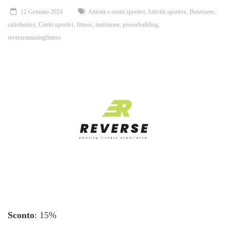
12 Gennaio 2024
Attività e centri sportivi
,
Attività sportive
,
Benessere
,
calisthenics
,
Centri sportivi
,
fitness
,
nutrizione
,
powerbuilding
,
reverseamazingfitness
Sconto
: 15%