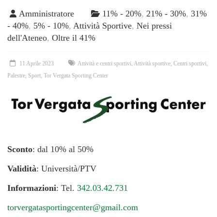
Amministratore
11% - 20%
,
21% - 30%
,
31%
- 40%
,
5% - 10%
,
Attività Sportive
,
Nei pressi
dell'Ateneo
,
Oltre il 41%
11 Aprile 2023
Attività e centri sportivi
,
Attività sportive
,
Centri sportivi
,
Palestre
,
Sport
,
Tor Vergata Sporting Center
Sconto
: dal 10% al 50%
Validità
: Università/PTV
Informazioni
: Tel.
342.03.42.731
torvergatasportingcenter@gmail.com