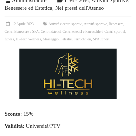
Amministratore
11% - 20%
,
Attività Sportive
,
Benessere ed Estetica
,
Nei pressi dell'Ateneo
12 Aprile 2023
Attività e centri sportivi
,
Attività sportive
,
Benessere
,
Centri Benessere e SPA
,
Centri Estetici
,
Centri estetici e Parrucchieri
,
Centri sportivi
,
fitness
,
Hi-Tech Wellness
,
Massaggio
,
Palestre
,
Parruchhieri
,
SPA
,
Sport
Sconto
: 15%
Validità
: Università/PTV