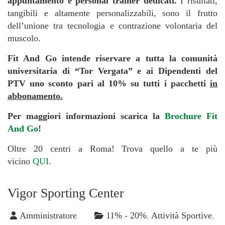
appuntamento e personal trainer dedicati.
I risultati,
tangibili e altamente personalizzabili, sono il frutto
dell’unione tra tecnologia e contrazione volontaria del
muscolo.
Fit And Go intende riservare a tutta la comunità
universitaria di “Tor Vergata” e ai Dipendenti del
PTV uno sconto pari al 10% su tutti i pacchetti
in
abbonamento.
Per maggiori informazioni scarica la
Brochure Fit
And Go
!
Oltre 20 centri a Roma! Trova quello a te più
vicino
QUI
.
Vigor Sporting Center
Amministratore
11% - 20%
,
Attività Sportive
,