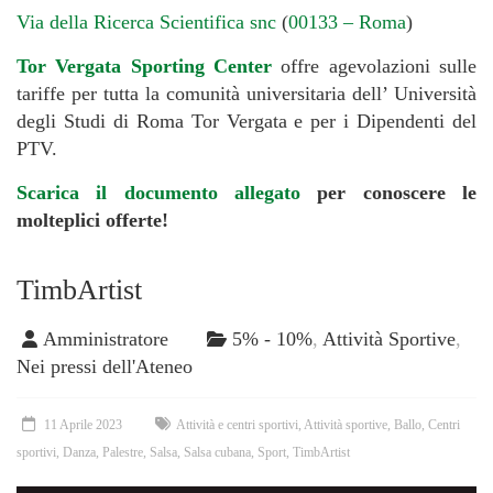
Via della Ricerca Scientifica snc
(
00133 – Roma
)
Tor Vergata Sporting Center
offre agevolazioni sulle
tariffe per tutta la comunità universitaria dell’ Università
degli Studi di Roma Tor Vergata e per i Dipendenti del
PTV.
Scarica il documento allegato
per conoscere le
molteplici offerte!
TimbArtist
Amministratore
5% - 10%
,
Attività Sportive
,
Nei pressi dell'Ateneo
11 Aprile 2023
Attività e centri sportivi
,
Attività sportive
,
Ballo
,
Centri
sportivi
,
Danza
,
Palestre
,
Salsa
,
Salsa cubana
,
Sport
,
TimbArtist