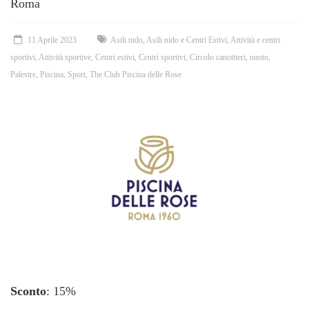
Roma
11 Aprile 2023
Asili nido
,
Asili nido e Centri Estivi
,
Attività e centri
sportivi
,
Attività sportive
,
Centri estivi
,
Centri sportivi
,
Circolo canottieri
,
nuoto
,
Palestre
,
Piscina
,
Sport
,
The Club Piscina delle Rose
Sconto
: 15%