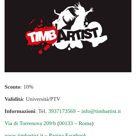
Sconto
: 10%
Validità
: Università/PTV
Informazioni
: Tel.
3937173569
–
info@timbartist.it
Via di Torrenova 209/b
(
00133 – Roma
)
www.timbartist.it
–
Pagina Facebook