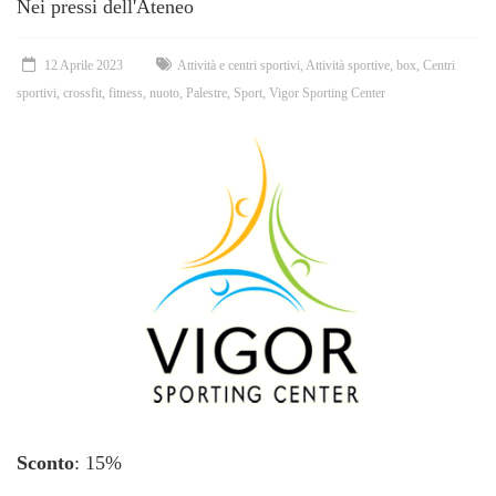
Nei pressi dell'Ateneo
12 Aprile 2023
Attività e centri sportivi
,
Attività sportive
,
box
,
Centri
sportivi
,
crossfit
,
fitness
,
nuoto
,
Palestre
,
Sport
,
Vigor Sporting Center
Sconto
: 15%