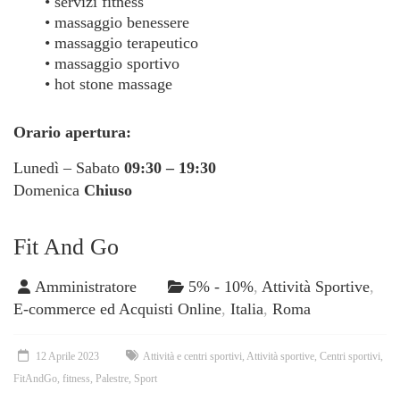
• servizi fitness
• massaggio benessere
• massaggio terapeutico
• massaggio sportivo
• hot stone massage
Orario apertura:
Lunedì – Sabato
09:30 – 19:30
Domenica
Chiuso
Fit And Go
Amministratore
5% - 10%
,
Attività Sportive
,
E-commerce ed Acquisti Online
,
Italia
,
Roma
12 Aprile 2023
Attività e centri sportivi
,
Attività sportive
,
Centri sportivi
,
FitAndGo
,
fitness
,
Palestre
,
Sport