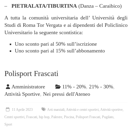
–
PIETRALATA/TIBURTINA
(Danza – Caraibico)
A tutta la comunità universitaria dell’ Università degli
Studi di Roma Tor Vergata e ai dipendenti del Policlinico
Universitario la seguente scontistica:
Uno sconto pari al 50% sull’iscrizione
Uno sconto pari al 15% sull’abbonamento
Polisport Frascati
Amministratore
11% - 20%
,
21% - 30%
,
Attività Sportive
,
Nei pressi dell'Ateneo
11 Aprile 2023
Arti marziali
,
Attività e centri sportivi
,
Attività sportive
,
Centri sportivi
,
Frascati
,
hip hop
,
Palestre
,
Piscina
,
Polisport Frascati
,
Pugilato
,
Sport