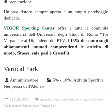
di preparazione.
Un’area ristoro sempre aperta e un ampio parcheggio
dedicato.
VIGOR Sporting Center
offre a tutta la comunità
universitaria dell’Università degli Studi di Roma “Tor
Vergata” e ai Dipendenti del PTV il
15% di sconto sugli
abbonamenti annuali comprendenti le attività di
nuoto, fitness, sala pesi e CrossFit.
Vertical Park
Amministratore
5% - 10%
,
Attività Sportive
,
Nei pressi dell'Ateneo
12 Aprile 2023
arrampicata
,
Attività e centri sportivi
,
Attività sportive
,
Centri sportivi
,
Palestre
,
Sport
,
Vertical Park