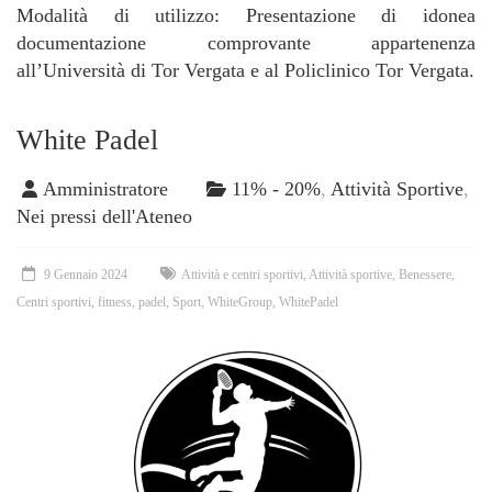
Modalità di utilizzo: Presentazione di idonea
documentazione comprovante appartenenza
all’Università di Tor Vergata e al Policlinico Tor Vergata.
White Padel
Amministratore
11% - 20%
,
Attività Sportive
,
Nei pressi dell'Ateneo
9 Gennaio 2024
Attività e centri sportivi
,
Attività sportive
,
Benessere
,
Centri sportivi
,
fitness
,
padel
,
Sport
,
WhiteGroup
,
WhitePadel