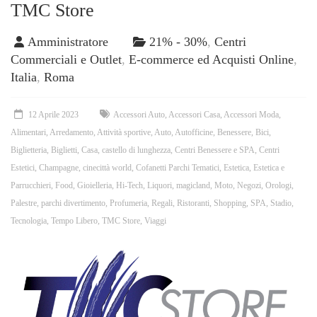
TMC Store
Amministratore
21% - 30%
,
Centri
Commerciali e Outlet
,
E-commerce ed Acquisti Online
,
Italia
,
Roma
12 Aprile 2023
Accessori Auto
,
Accessori Casa
,
Accessori Moda
,
Alimentari
,
Arredamento
,
Attività sportive
,
Auto
,
Autofficine
,
Benessere
,
Bici
,
Biglietteria
,
Biglietti
,
Casa
,
castello di lunghezza
,
Centri Benessere e SPA
,
Centri
Estetici
,
Champagne
,
cinecittà world
,
Cofanetti Parchi Tematici
,
Estetica
,
Estetica e
Parrucchieri
,
Food
,
Gioielleria
,
Hi-Tech
,
Liquori
,
magicland
,
Moto
,
Negozi
,
Orologi
,
Palestre
,
parchi divertimento
,
Profumeria
,
Regali
,
Ristoranti
,
Shopping
,
SPA
,
Stadio
,
Tecnologia
,
Tempo Libero
,
TMC Store
,
Viaggi