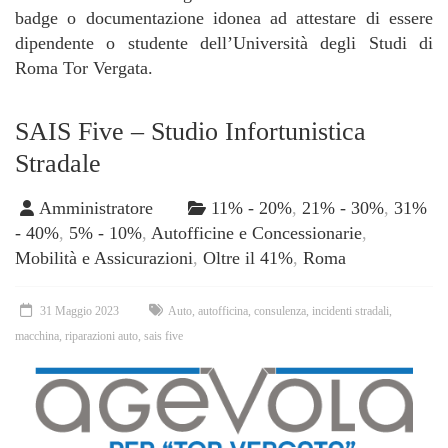
badge o documentazione idonea ad attestare di essere
dipendente o studente dell’Università degli Studi di
Roma Tor Vergata.
SAIS Five – Studio Infortunistica
Stradale
Amministratore
11% - 20%
,
21% - 30%
,
31%
- 40%
,
5% - 10%
,
Autofficine e Concessionarie
,
Mobilità e Assicurazioni
,
Oltre il 41%
,
Roma
31 Maggio 2023
Auto
,
autofficina
,
consulenza
,
incidenti stradali
,
macchina
,
riparazioni auto
,
sais five