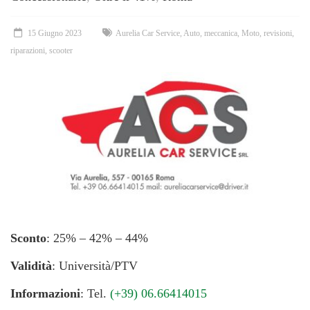
15 Giugno 2023
Aurelia Car Service
,
Auto
,
meccanica
,
Moto
,
revisioni
,
riparazioni
,
scooter
Sconto
: 25% – 42% – 44%
Validità
: Università/PTV
Informazioni
: Tel.
(+39) 06.66414015