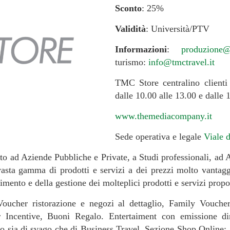
Sconto
: 25%
Validità
: Università/PTV
Informazioni
:
produzione@
turismo:
info@tmctravel.it
TMC Store centralino clienti
dalle 10.00 alle 13.00 e dalle 
www.themediacompany.it
Sede operativa e legale
Viale d
to ad Aziende Pubbliche e Private, a Studi professionali, ad A
vasta gamma di prodotti e servizi a dei prezzi molto vantag
stimento e della gestione dei molteplici prodotti e servizi prop
 Voucher ristorazione e negozi al dettaglio, Family Vouch
Incentive, Buoni Regalo. Entertaiment con emissione dire
gio sia di svago che di Business Travel. Sezione Shop Online