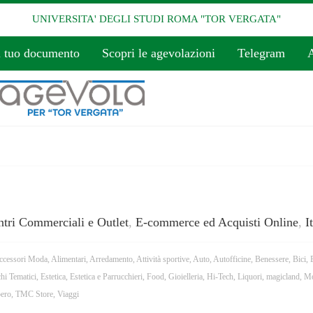
UNIVERSITA' DEGLI STUDI ROMA "TOR VERGATA"
l tuo documento
Scopri le agevolazioni
Telegram
A
tri Commerciali e Outlet
,
E-commerce ed Acquisti Online
,
I
ccessori Moda
,
Alimentari
,
Arredamento
,
Attività sportive
,
Auto
,
Autofficine
,
Benessere
,
Bici
,
chi Tematici
,
Estetica
,
Estetica e Parrucchieri
,
Food
,
Gioielleria
,
Hi-Tech
,
Liquori
,
magicland
,
Mo
ero
,
TMC Store
,
Viaggi