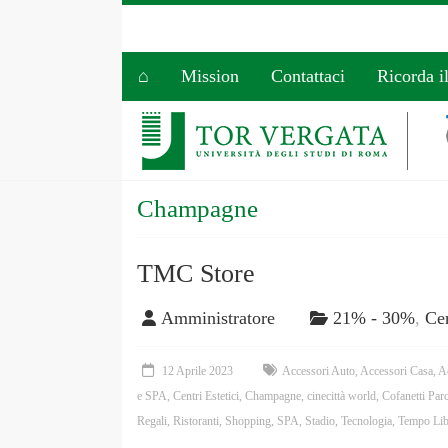
⌂
Mission
Contattaci
Ricorda i
Champagne
TMC Store
Amministratore
21% - 30%
,
Cen
12 Aprile 2023
Accessori Auto
,
Accessori Casa
,
A
e SPA
,
Centri Estetici
,
Champagne
,
cinecittà world
,
Cofanetti Par
Regali
,
Ristoranti
,
Shopping
,
SPA
,
Stadio
,
Tecnologia
,
Tempo Lib