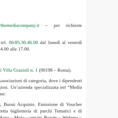
themediacompany.it
– per richieste
tel.
06/85.30.46.00
dal lunedì al venerdì
14.00 alle 17.00.
i Villa Grazioli n. 1
(00198 – Roma).
ssociazioni di categoria, dove i dipendenti
giosi. Un’azienda specializzata nel “Media
one:
er, Buoni Acquisto. Emissione di Voucher
tta biglietteria di parchi Tematici e di
: Auto – Moto – servizi Beauty – Welness –