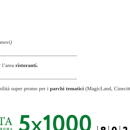
nnovi)
______________________________
l’area
ristoranti.
______________________________
bilità super promo per i
parchi tematici
(MagicLand, Cinecitt