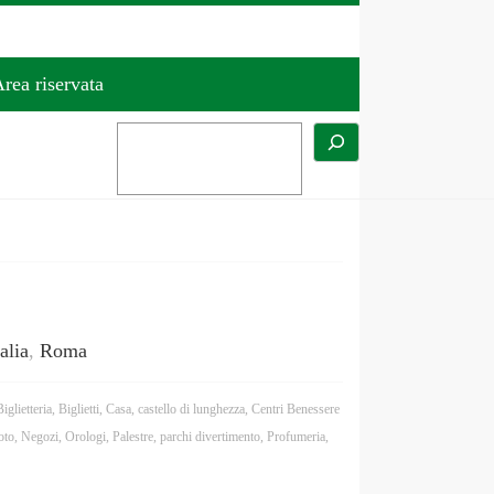
rea riservata
talia
,
Roma
Biglietteria
,
Biglietti
,
Casa
,
castello di lunghezza
,
Centri Benessere
to
,
Negozi
,
Orologi
,
Palestre
,
parchi divertimento
,
Profumeria
,