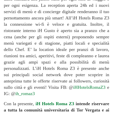
per ogni esigenza. La reception aperta 24h ed i nuovi
servizi di menù e di concierge digitale renderanno il tuo
pernottamento ancora più smart! All’iH Hotels Roma Z3
la connessione wi-fi è veloce e gratuita. Inoltre, il
ristorante interno iH Gusto è aperto sia a pranzo che a
cena (anche per gli ospiti esterni) proponendo sempre
menù variegati e di stagione, piatti locali e specialità
dello Chef. E’ la location ideale per pranzi di lavoro,
riunioni tra amici, aperitivi, feste di compleanno e laurea
grazie agli ampi spazi e alla possibilità di menù
personalizzati. L’iH Hotels Roma Z3 è presente anche
sui principali social network dove poter scoprire in
anteprima tutte le offerte riservate ai followers, curiosità
sullo città e gli eventi! Visita FB: @
iHHotelsRomaZ3
e
IG: @
ih_romaz3
Con la presente,
iH Hotels Roma Z3
intende riservare
a tutta la comunità universitaria di Tor Vergata e ai