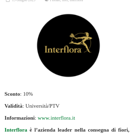
15 Giugno 2023
Fioraio
,
fiori
,
Interflora
Sconto
: 10%
Validità
: Università/PTV
Informazioni
:
www.interflora.it
Interflora
è l’azienda leader nella consegna di fiori,