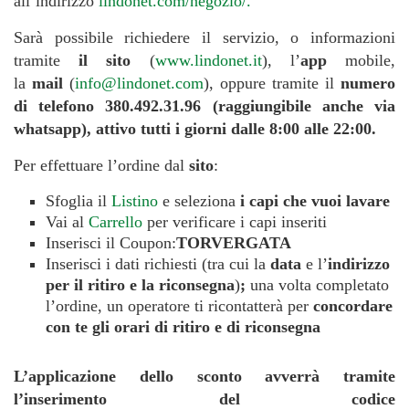
all’indirizzo
lindonet.com/negozio/.
Sarà possibile richiedere il servizio, o informazioni
tramite
il sito
(
www.lindonet.it
), l’
app
mobile,
la
mail
(
info@lindonet.com
), oppure tramite il
numero
di telefono 380.492.31.96 (raggiungibile anche via
whatsapp), attivo tutti i giorni dalle 8:00 alle 22:00.
Per effettuare l’ordine dal
sito
:
Sfoglia il
Listino
e seleziona
i capi che vuoi lavare
Vai al
Carrello
per verificare i capi inseriti
Inserisci il Coupon:
TORVERGATA
Inserisci i dati richiesti (tra cui la
data
e l’
indirizzo
per il ritiro e la riconsegna
)
;
una volta completato
l’ordine, un operatore ti ricontatterà per
concordare
con te gli orari di ritiro e di riconsegna
L’applicazione dello sconto avverrà tramite
l’inserimento del codice