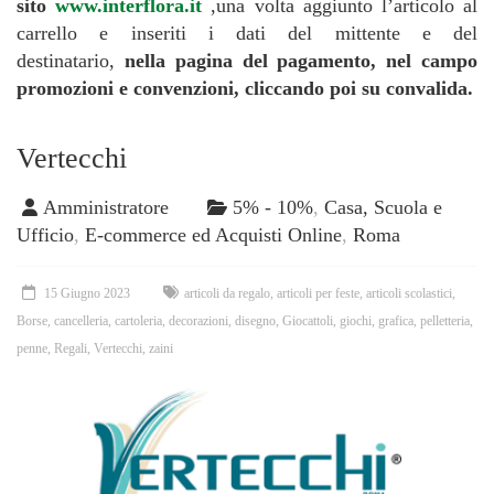
sito
www.interflora.it
,una volta aggiunto l’articolo al
carrello e inseriti i dati del mittente e del
destinatario,
nella pagina del pagamento, nel campo
promozioni e convenzioni,
cliccando poi su convalida.
Vertecchi
Amministratore
5% - 10%
,
Casa, Scuola e
Ufficio
,
E-commerce ed Acquisti Online
,
Roma
15 Giugno 2023
articoli da regalo
,
articoli per feste
,
articoli scolastici
,
Borse
,
cancelleria
,
cartoleria
,
decorazioni
,
disegno
,
Giocattoli
,
giochi
,
grafica
,
pelletteria
,
penne
,
Regali
,
Vertecchi
,
zaini