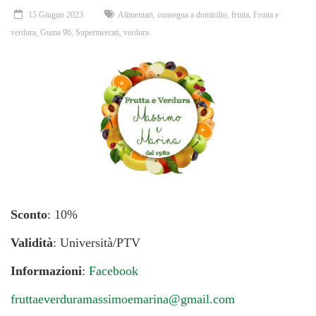
15 Giugno 2023
Alimentari
,
consegna a domicilio
,
frutta
,
Frutta e
verdura
,
Guma 96
,
Supermercati
,
verdura
Sconto
: 10%
Validità
: Università/PTV
Informazioni
:
Facebook
fruttaeverduramassimoemarina@gmail.com