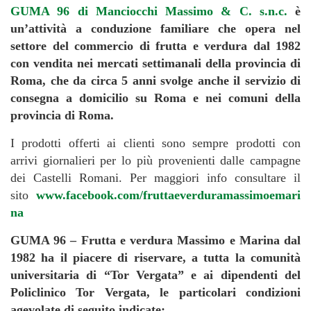
GUMA 96 di Manciocchi Massimo & C. s.n.c.
è
un’attività a conduzione familiare che opera nel
settore del commercio di frutta e verdura dal 1982
con vendita nei mercati settimanali della provincia di
Roma, che da circa 5 anni svolge anche il servizio di
consegna a domicilio su Roma e nei comuni della
provincia di Roma.
I prodotti offerti ai clienti sono sempre prodotti con
arrivi giornalieri per lo più provenienti dalle campagne
dei Castelli Romani. Per maggiori info consultare il
sito
www.facebook.com/fruttaeverduramassimoemari
na
GUMA 96 – Frutta e verdura Massimo e Marina dal
1982 ha il piacere di riservare, a tutta la comunità
universitaria di “Tor Vergata” e ai dipendenti del
Policlinico Tor Vergata, le particolari condizioni
agevolate di seguito indicate: