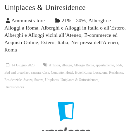
Uniplaces & Uniresidence
Amministratore
21% - 30%
,
Alberghi e
Alloggi a Roma
,
Alberghi e Alloggi in Italia o all’Estero
,
Alberghi e Alloggi vicini all’Ateneo
,
E-commerce ed
Acquisti Online
,
Estero
,
Italia
,
Nei pressi dell'Ateneo
,
Roma
14 Giugno 2023
Affitto/i
,
albergo
,
Albergo Roma
,
appartamento
,
b&b
,
Bed and breakfast
,
camera
,
Casa
,
Contratto
,
Hotel
,
Hotel Roma
,
Locazione
,
Residence
,
Residenziale
,
Stanza
,
Stanze
,
Uniplaces
,
Uniplaces & Uniresidences
,
Uniresidences