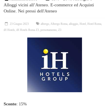
Alloggi vicini all’Ateneo
,
E-commerce ed Acquisti
Online
,
Nei pressi dell'Ateneo
23 Giugno 2023
albergo
,
Albergo Roma
,
alloggio
,
Hotel
,
Hotel Roma
,
iH Hotels
,
iH Hotels Roma Z3
,
pernottamento
,
Z3
Sconto
: 15%