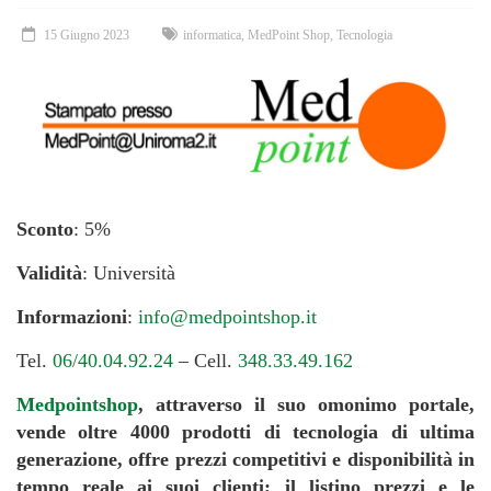
15 Giugno 2023
informatica
,
MedPoint Shop
,
Tecnologia
Sconto
: 5%
Validità
: Università
Informazioni
:
info@medpointshop.it
Tel.
06/40.04.92.24
– Cell.
348.33.49.162
Medpointshop
, attraverso il suo omonimo portale,
vende oltre 4000 prodotti di tecnologia di ultima
generazione, offre prezzi competitivi e disponibilità in
tempo reale ai suoi clienti; il listino prezzi e le