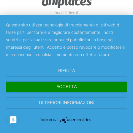
Questo sito utilizza tecnologie di tracciamento di siti web di
terze parti per fornire e migliorare costantemente i nostri
Sconto
: 30%
servizi e per visualizzare annunci pubblicitari in base agli
Validità
: Università/PTV
interessi degli utenti. Accetto e posso revocare o modificare il
mio consenso in qualsiasi momento con effetto futuro.
Informazioni
:
Uniplaces
–
Uniresidences
b2b@uniplaces.com
RIFIUTA
servizio whatsapp dedicato agli studenti:
+351912327259
ACCETTA
Uniplaces
ed
Uniresidences
sono marketplace
specializzati in affitto di alloggi a medio e lungo termine.
ULTERIORI INFORMAZIONI
Uniplaces presenta una varietà di opzioni di alloggio
come appartamenti, camere, monolocali e case famiglia;
IT
Powered by
Uniresidences è specializzato in affitto di residenze per
gli studenti presenti sulla piattaforma Uniplaces. Il core