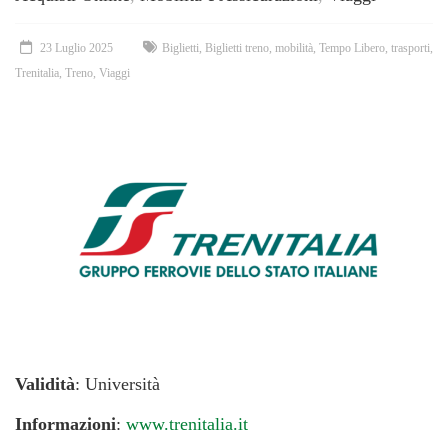
23 Luglio 2025
Biglietti
,
Biglietti treno
,
mobilità
,
Tempo Libero
,
trasporti
,
Trenitalia
,
Treno
,
Viaggi
Validità
: Università
Informazioni
:
www.trenitalia.it