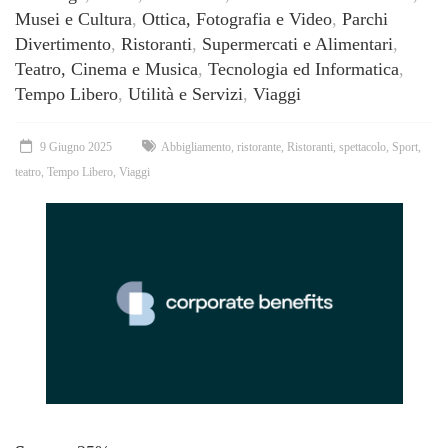
Musei e Cultura
,
Ottica, Fotografia e Video
,
Parchi
Divertimento
,
Ristoranti
,
Supermercati e Alimentari
,
Teatro, Cinema e Musica
,
Tecnologia ed Informatica
,
Tempo Libero
,
Utilità e Servizi
,
Viaggi
9 Giugno 2025
Abbigliamento
,
ristorante
,
Ristoranti
,
spettacolo
,
Sport
,
teatro
,
Tempo Libero
,
Viaggi