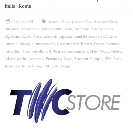
Italia
,
Roma
12 Aprile 2023
Accessori Auto
,
Accessori Casa
,
Accessori Moda
,
Alimentari
,
Arredamento
,
Attività sportive
,
Auto
,
Autofficine
,
Benessere
,
Bici
,
Biglietteria
,
Biglietti
,
Casa
,
castello di lunghezza
,
Centri Benessere e SPA
,
Centri
Estetici
,
Champagne
,
cinecittà world
,
Cofanetti Parchi Tematici
,
Estetica
,
Estetica e
Parrucchieri
,
Food
,
Gioielleria
,
Hi-Tech
,
Liquori
,
magicland
,
Moto
,
Negozi
,
Orologi
,
Palestre
,
parchi divertimento
,
Profumeria
,
Regali
,
Ristoranti
,
Shopping
,
SPA
,
Stadio
,
Tecnologia
,
Tempo Libero
,
TMC Store
,
Viaggi