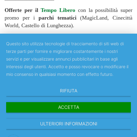
Offerte per il
Tempo Libero
con la possibilità super
promo per i
parchi tematici
(MagicLand, Cinecittà
World, Castello di Lunghezza).
Questo sito utilizza tecnologie di tracciamento di siti web di
terze parti per fornire e migliorare costantemente i nostri
servizi e per visualizzare annunci pubblicitari in base agli
Copyright © 2018 Università degli Studi di Roma "Tor Vergata"
interessi degli utenti. Accetto e posso revocare o modificare il
mio consenso in qualsiasi momento con effetto futuro.
RIFIUTA
ACCETTA
ULTERIORI INFORMAZIONI