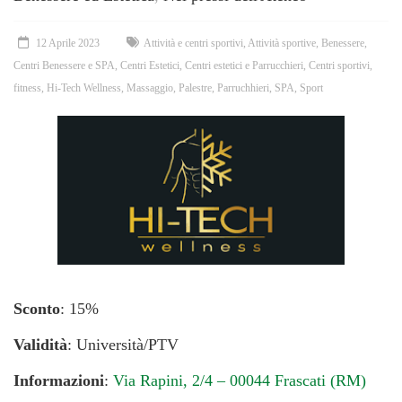
12 Aprile 2023
Attività e centri sportivi
,
Attività sportive
,
Benessere
,
Centri Benessere e SPA
,
Centri Estetici
,
Centri estetici e Parrucchieri
,
Centri sportivi
,
fitness
,
Hi-Tech Wellness
,
Massaggio
,
Palestre
,
Parruchhieri
,
SPA
,
Sport
Sconto
: 15%
Validità
: Università/PTV
Informazioni
:
Via Rapini, 2/4 – 00044 Frascati (RM)