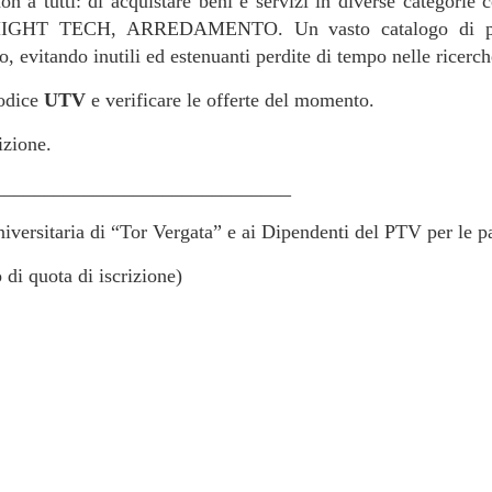
 a tutti: di acquistare beni e servizi in diverse categ
 TECH, ARREDAMENTO. Un vasto catalogo di prodot
o, evitando inutili ed estenuanti perdite di tempo nelle ricerc
codice
UTV
e verificare le offerte del momento.
izione.
______________________________
niversitaria di “Tor Vergata” e ai Dipendenti del PTV per le 
i quota di iscrizione)