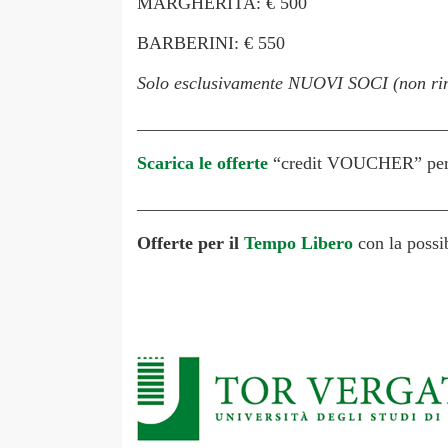
MARGHERITA: € 500
BARBERINI: € 550
Solo esclusivamente NUOVI SOCI (non ri
__________________________________
Scarica le offerte
“credit VOUCHER” per 
__________________________________
Offerte per il
Tempo Libero
con la possi