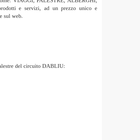
orie come: VIAGGI, PALESTRE, ALBERGHI,
ti e servizi, ad un prezzo unico e
he sul web.
palestre del circuito DABLIU: