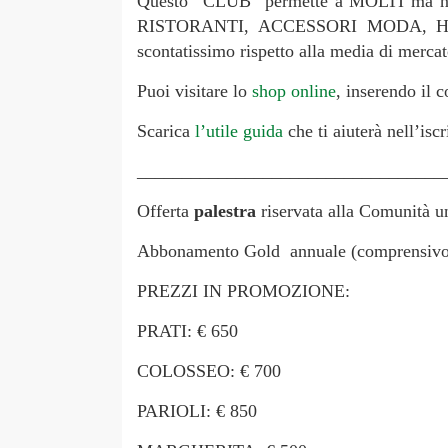
Questo “CLUB” permette a MOLTI ma non
RISTORANTI, ACCESSORI MODA, HIGHT
scontatissimo rispetto alla media di mercat
Puoi visitare lo
shop online
, inserendo il 
Scarica
l’utile guida
che ti aiuterà nell’iscr
__________________________________
Offerta
palestra
riservata alla Comunità u
Abbonamento Gold annuale (comprensivo d
PREZZI IN PROMOZIONE:
PRATI: € 650
COLOSSEO: € 700
PARIOLI: € 850