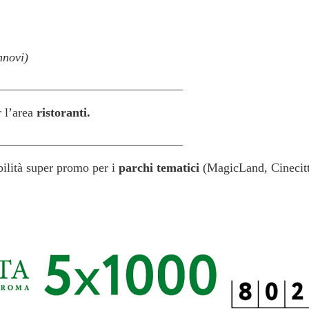
nnovi)
______________________________
l’area
ristoranti.
______________________________
bilità super promo per i
parchi tematici
(MagicLand, Cinecitt