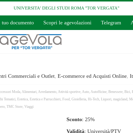
UNIVERSITA' DEGLI STUDI ROMA "TOR VERGATA"
l tuo documento
Scopri le agevolazioni
Telegram
A
tri Commerciali e Outlet
,
E-commerce ed Acquisti Online
,
I
ccessori Moda
,
Alimentari
,
Arredamento
,
Attività sportive
,
Auto
,
Autofficine
,
Benessere
,
Bici
,
chi Tematici
,
Estetica
,
Estetica e Parrucchieri
,
Food
,
Gioielleria
,
Hi-Tech
,
Liquori
,
magicland
,
Mo
ero
,
TMC Store
,
Viaggi
Sconto
: 25%
Validità
: Università/PTV