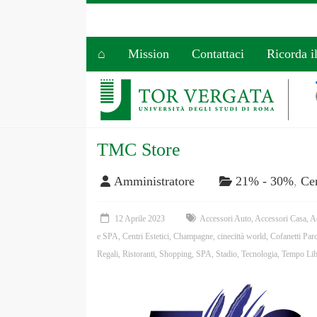
⌂
Mission
Contattaci
Ricorda i
TMC Store
Amministratore
21% - 30%
,
Cen
12 Aprile 2023
Accessori Auto
,
Accessori Casa
,
A
e SPA
,
Centri Estetici
,
Champagne
,
cinecittà world
,
Cofanetti Par
Regali
,
Ristoranti
,
Shopping
,
SPA
,
Stadio
,
Tecnologia
,
Tempo Lib