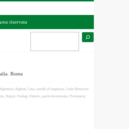
rea riservata
talia
,
Roma
Biglietteria
,
Biglietti
,
Casa
,
castello di lunghezza
,
Centri Benessere
to
,
Negozi
,
Orologi
,
Palestre
,
parchi divertimento
,
Profumeria
,