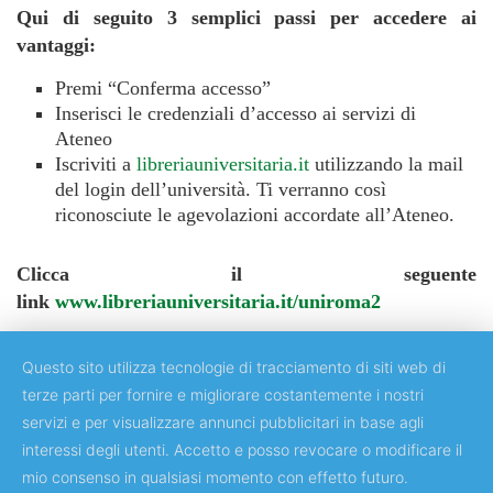
Qui di seguito 3 semplici passi per accedere ai
vantaggi:
Premi “Conferma accesso”
Inserisci le credenziali d’accesso ai servizi di
Ateneo
Iscriviti a
libreriauniversitaria.it
utilizzando la mail
del login dell’università. Ti verranno così
riconosciute le agevolazioni accordate all’Ateneo.
Clicca il seguente
link
www.libreriauniversitaria.it/uniroma2
Questo sito utilizza tecnologie di tracciamento di siti web di
terze parti per fornire e migliorare costantemente i nostri
servizi e per visualizzare annunci pubblicitari in base agli
Copyright © 2018 Università degli Studi di Roma "Tor Vergata"
interessi degli utenti. Accetto e posso revocare o modificare il
mio consenso in qualsiasi momento con effetto futuro.