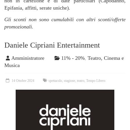
non in cartellone e di date particolari (Capodanno,
Epifania, affitti, serate uniche).
Gli sconti non sono cumulabili con altri sconti/offerte
promozionali.
Daniele Cipriani Entertainment
Amministratore
11% - 20%
,
Teatro, Cinema e
Musica
14 Ottobre 2024
spettacolo
,
stagione
,
teatro
,
Tempo Libero