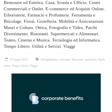
Benessere ed Estetica
,
Casa, Scuola e Ufficio
,
Centri
Commerciali e Outlet
,
E-commerce ed Acquisti Online
,
Erboristerie, Farmacie e Profumerie
,
Ferramenta e
Bricolage
,
Fiorai
,
Gioielleria
,
Mobilità e Assicurazioni
,
Musei e Cultura
,
Ottica, Fotografia e Video
,
Parchi
Divertimento
,
Ristoranti
,
Supermercati e Alimentari
,
Teatro, Cinema e Musica
,
Tecnologia ed Informatica
,
Tempo Libero
,
Utilità e Servizi
,
Viaggi
9 Giugno 2025
Abbigliamento
,
ristorante
,
Ristoranti
,
spettacolo
,
Sport
,
teatro
,
Tempo Libero
,
Viaggi