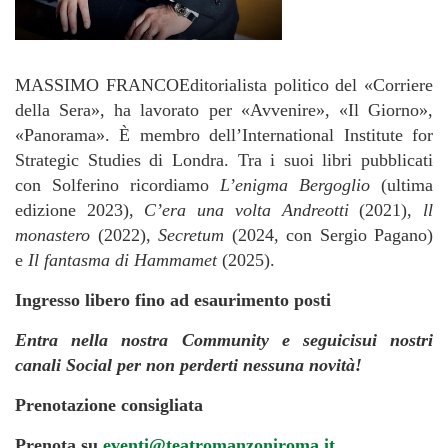
MASSIMO FRANCOEditorialista politico del «Corriere
della Sera», ha lavorato per «Avvenire», «Il Giorno»,
«Panorama». È membro dell’International Institute for
Strategic Studies di Londra. Tra i suoi libri pubblicati
con Solferino ricordiamo
L’enigma Bergoglio
(ultima
edizione 2023),
C’era una volta Andreotti
(2021),
ll
monastero
(2022),
Secretum
(2024, con Sergio Pagano)
e
Il fantasma di Hammamet
(2025).
Ingresso libero fino ad esaurimento posti
Entra nella nostra Community e seguicisui nostri
canali Social per non perderti nessuna novità!
Prenotazione consigliata
Prenota su
eventi@teatromanzoniroma.it