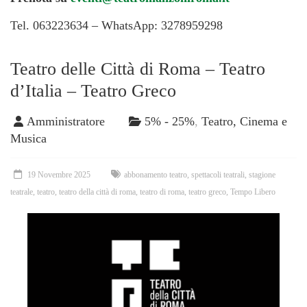
Tel. 063223634 – WhatsApp: 3278959298
Teatro delle Città di Roma – Teatro
d’Italia – Teatro Greco
Amministratore
5% - 25%
,
Teatro, Cinema e
Musica
19 Novembre 2025
abbonamento teatro
,
spettacoli teatrali
,
stagione
teatrale
,
teatro
,
teatro della città di roma
,
teatro di roma
,
teatro greco
,
Tempo Libero