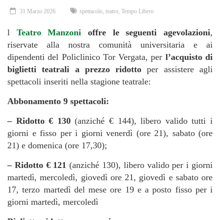
31 Marzo 2026
spettacolo
,
teatro
,
Tempo Libero
l
Teatro Manzoni
offre le seguenti agevolazioni
,
riservate alla nostra comunità universitaria e ai
dipendenti del Policlinico Tor Vergata, per
l’acquisto di
biglietti teatrali a prezzo ridotto
per assistere agli
spettacoli inseriti nella stagione teatrale:
Abbonamento 9 spettacoli:
– Ridotto € 130
(anziché € 144), libero valido tutti i
giorni e fisso per i giorni venerdì (ore 21), sabato (ore
21) e domenica (ore 17,30);
– Ridotto € 121
(anziché 130), libero valido per i giorni
martedì, mercoledì, giovedì ore 21, giovedì e sabato ore
17, terzo martedì del mese ore 19 e a posto fisso per i
giorni martedì, mercoledì