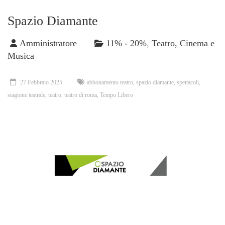
Spazio Diamante
Amministratore
11% - 20%
,
Teatro, Cinema e
Musica
27 Febbraio 2025
abbonamento teatro
,
spazio diamante
,
spettacoli
,
stagione teatrale
,
teatro
,
teatro di roma
,
Tempo Libero