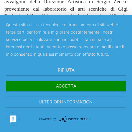
avvalgono della Direzione Artistica di Sergio Zecca,
proveniente dal laboratorio di arti sceniche di Gigi
Proietti e della collaborazione di altri docenti qualificati.
Questo sito utilizza tecnologie di tracciamento di siti web di
Teatro 7 intende riservare a tutta la comunità
terze parti per fornire e migliorare costantemente i nostri
universitaria Tor Vergata e ai dipendenti del PTV la
servizi e per visualizzare annunci pubblicitari in base agli
seguente scontistica:
interessi degli utenti. Accetto e posso revocare o modificare il
Uno sconto pari al 25% sul prezzo dei biglietti
mio consenso in qualsiasi momento con effetto futuro.
singoli
Uno sconto pari al 10% sugli abbonamenti
RIFIUTA
ACCETTA
Fondazione Piccolo America
ULTERIORI INFORMAZIONI
Amministratore
11% - 20%
,
Teatro, Cinema e
Musica
IT
Powered by
12 Giugno 2024
abbonamento teatro
,
spettacolo
,
stagione teatrale
,
teatro
,