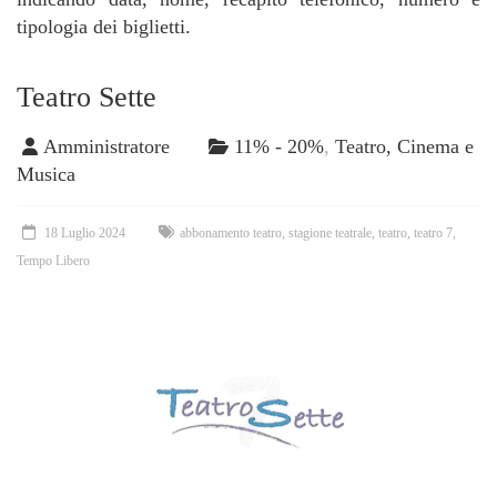
tipologia dei biglietti.
Teatro Sette
Amministratore
11% - 20%
,
Teatro, Cinema e
Musica
18 Luglio 2024
abbonamento teatro
,
stagione teatrale
,
teatro
,
teatro 7
,
Tempo Libero