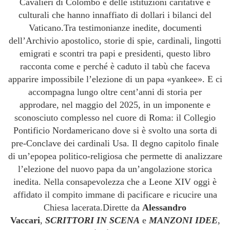
Cavalieri di Colombo e delle istituzioni caritative e
culturali che hanno innaffiato di dollari i bilanci del
Vaticano.Tra testimonianze inedite, documenti
dell’Archivio apostolico, storie di spie, cardinali, lingotti
emigrati e scontri tra papi e presidenti, questo libro
racconta come e perché è caduto il tabù che faceva
apparire impossibile l’elezione di un papa «yankee». E ci
accompagna lungo oltre cent’anni di storia per
approdare, nel maggio del 2025, in un imponente e
sconosciuto complesso nel cuore di Roma: il Collegio
Pontificio Nordamericano dove si è svolto una sorta di
pre-Conclave dei cardinali Usa. Il degno capitolo finale
di un’epopea politico-religiosa che permette di analizzare
l’elezione del nuovo papa da un’angolazione storica
inedita. Nella consapevolezza che a Leone XIV oggi è
affidato il compito immane di pacificare e ricucire una
Chiesa lacerata.Dirette da
Alessandro
Vaccari
,
SCRITTORI IN SCENA
e
MANZONI IDEE
,