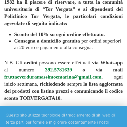
1982 ha il piacere di riservare, a tutta la comunità
universitaria di “Tor Vergata” e ai dipendenti del
Policlinico Tor Vergata, le particolari condizioni
agevolate di seguito indicate:
Sconto del 10% su
ogni ordine effettuato.
Consegna a domicilio gratuita
per ordini superiori
ai 20 euro e pagamento alla consegna.
N.B. Gli
ordini
possono essere effettuati
via Whatsapp
al numero
392.5781639
o via mail
fruttaeverduramassimoemarina@gmail.com
, ogni
inizio settimana,
richiedendo
sempre
la lista aggiornata
dei prodotti con listino prezzi e comunicando il codice
sconto TORVERGATA10.
Questo sito utilizza tecnologie di tracciamento di siti web di
terze parti per fornire e migliorare costantemente i nostri