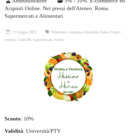
Amministratore
5% - 10%
,
E-commerce ed
Acquisti Online
,
Nei pressi dell'Ateneo
,
Roma
,
Supermercati e Alimentari
15 Giugno 2023
Alimentari
,
consegna a domicilio
,
frutta
,
Frutta e
verdura
,
Guma 96
,
Supermercati
,
verdura
Sconto
: 10%
Validità
: Università/PTV