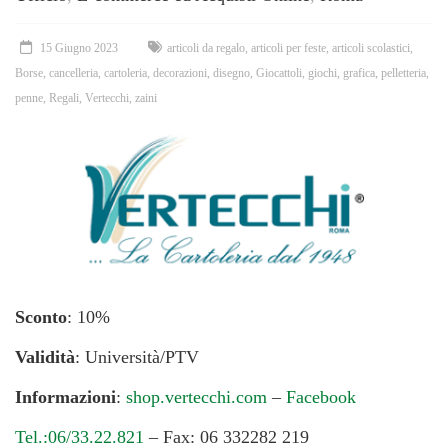
15 Giugno 2023
articoli da regalo
,
articoli per feste
,
articoli scolastici
,
Borse
,
cancelleria
,
cartoleria
,
decorazioni
,
disegno
,
Giocattoli
,
giochi
,
grafica
,
pelletteria
,
penne
,
Regali
,
Vertecchi
,
zaini
Sconto
: 10%
Validità
: Università/PTV
Informazioni
:
shop.vertecchi.com
–
Facebook
Tel.:06/33.22.821
– Fax: 06 332282 219