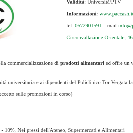
Validità
: Università/PTV
Informazioni
:
www.paccash.i
tel.
0672901591
– mail
info@p
Circonvallazione Orientale, 
nella commercializzazione di
prodotti alimentari
ed offre un v
ità universitaria e ai dipendenti del Policlinico Tor Vergata la
(eccetto sulle promozioni in corso)
 - 10%
,
Nei pressi dell'Ateneo
,
Supermercati e Alimentari