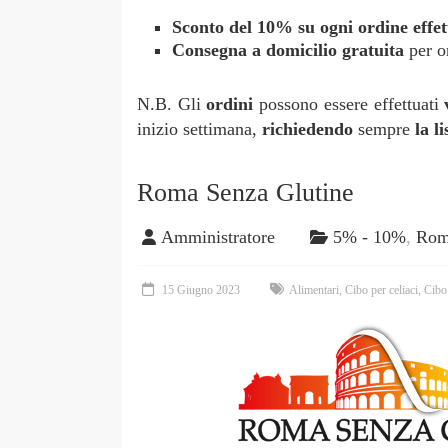
Sconto del 10% su
ogni ordine effet
Consegna a domicilio gratuita
per o
N.B. Gli
ordini
possono essere effettuati
inizio settimana,
richiedendo
sempre
la l
Roma Senza Glutine
Amministratore
5% - 10%
,
Ro
15 Giugno 2023
Alimentari
,
Cibo per celiaci
,
Cibo