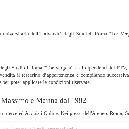
à universitaria dell’Università degli Studi di Roma “Tor Ve
 degli Studi di Roma “Tor Vergata” e ai dipendenti del PTV, p
vendita il tesserino d’appartenenza e compilando successiv
e per poter applicare le condizioni riservate.
 Massimo e Marina dal 1982
ommerce ed Acquisti Online
,
Nei pressi dell'Ateneo
,
Roma
,
S
,
frutta
,
Frutta e verdura
,
Guma 96
,
Supermercati
,
verdura