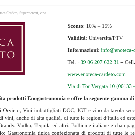
teca Cardèto
,
Supermercati
,
vino
Sconto
: 10% – 15%
Validità
: Università/PTV
Informazioni
:
info@enoteca-
Tel.
+39 06 207 622 31
– Cell
www.enoteca-cardeto.com
Via di Tor Vergata 10 (00133
ita prodotti Enogastronomia e offre la seguente gamma di 
i Orvieto; Vini imbottigliati DOC, IGT e vino da tavola secc
vini, anche di alta qualità, di tutte le regioni d’ltalia ed est
ndy, Vodka, Tequila ed altri; Bollicine italiane e champagne
Olio; Gastronomia tipica confezionata di prodotti di tutte le r