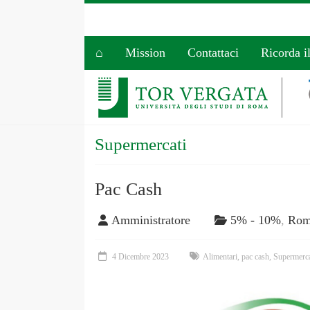
⌂
Mission
Contattaci
Ricorda i
Supermercati
Pac Cash
Amministratore
5% - 10%
,
Ro
4 Dicembre 2023
Alimentari
,
pac cash
,
Supermerca