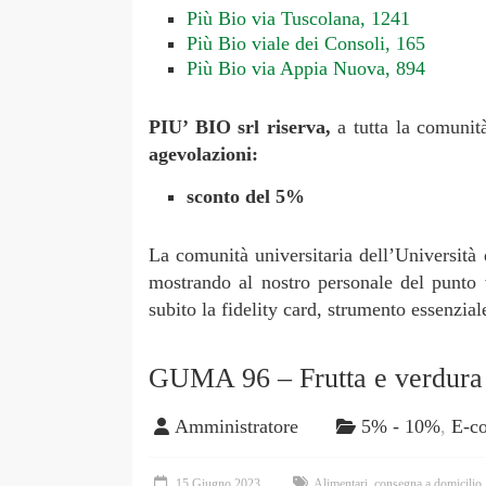
Più Bio via Tuscolana, 1241
Più Bio viale dei Consoli, 165
Più Bio via Appia Nuova, 894
PIU’ BIO srl riserva,
a tutta la comunit
agevolazioni:
sconto del 5%
La comunità universitaria dell’Università
mostrando al nostro personale del punto 
subito la fidelity card, strumento essenzial
GUMA 96 – Frutta e verdura
Amministratore
5% - 10%
,
E-c
15 Giugno 2023
Alimentari
,
consegna a domicilio