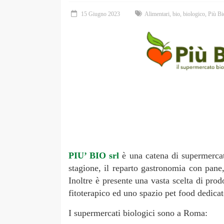
15 Giugno 2023
Alimentari
,
bio
,
biologico
,
Più Bi
PIU’ BIO srl
è una catena di supermercati
stagione, il reparto gastronomia con pane,
Inoltre è presente una vasta scelta di prod
fitoterapico ed uno spazio pet food dedica
I supermercati biologici sono a Roma: