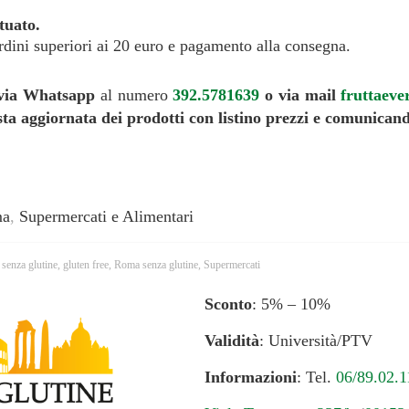
tuato.
rdini superiori ai 20 euro e pagamento alla consegna.
via Whatsapp
al numero
392.5781639
o via mail
fruttaev
ista aggiornata dei prodotti con listino prezzi e comuni
ma
,
Supermercati e Alimentari
 senza glutine
,
gluten free
,
Roma senza glutine
,
Supermercati
Sconto
: 5% – 10%
Validità
: Università/PTV
Informazioni
: Tel.
06/89.02.1