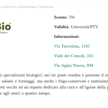
o
,
prodotti bio
,
prodotti biologici
,
Supermercati
Sconto
: 5%
Validità
: Università/PTV
Informazioni
:
Via Tuscolana, 1241
Viale dei Consoli, 165
Via Appia Nuova, 894
 specializzati biologici: nei tre punti vendita è presente il re
 salumi e formaggi, ma anche i frigo-conservati e tantissimi 
otti secchi ed un reparto dedicato alla cura e all’igiene della 
to agli amici a quattro zampe.