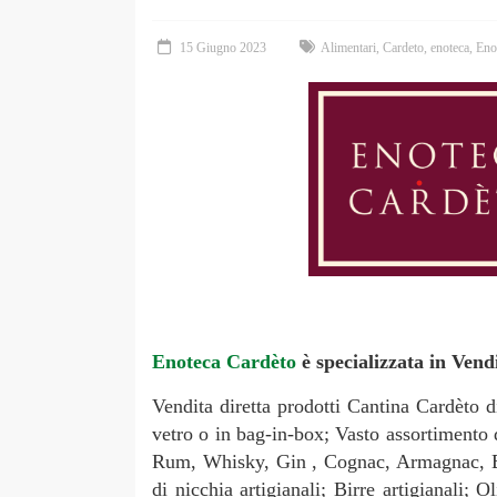
15 Giugno 2023
Alimentari
,
Cardeto
,
enoteca
,
Eno
Enoteca Cardèto
è specializzata in Vend
Vendita diretta prodotti Cantina Cardèto d
vetro o in bag-in-box; Vasto assortimento di 
Rum, Whisky, Gin , Cognac, Armagnac, Bra
di nicchia artigianali; Birre artigianali; 