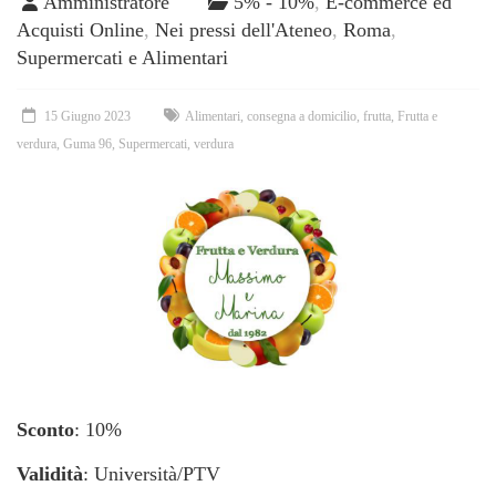
Amministratore
5% - 10%
,
E-commerce ed
Acquisti Online
,
Nei pressi dell'Ateneo
,
Roma
,
Supermercati e Alimentari
15 Giugno 2023
Alimentari
,
consegna a domicilio
,
frutta
,
Frutta e
verdura
,
Guma 96
,
Supermercati
,
verdura
Sconto
: 10%
Validità
: Università/PTV