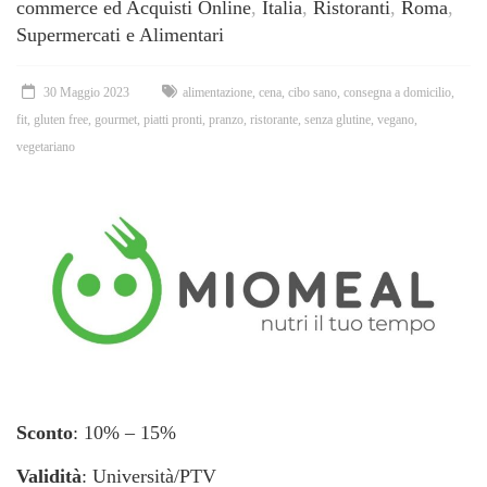
commerce ed Acquisti Online
,
Italia
,
Ristoranti
,
Roma
,
Supermercati e Alimentari
30 Maggio 2023
alimentazione
,
cena
,
cibo sano
,
consegna a domicilio
,
fit
,
gluten free
,
gourmet
,
piatti pronti
,
pranzo
,
ristorante
,
senza glutine
,
vegano
,
vegetariano
Sconto
: 10% – 15%
Validità
: Università/PTV