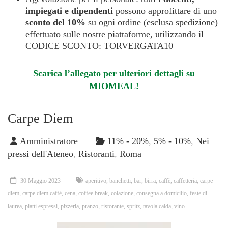
impiegati e dipendenti
possono approfittare di uno
sconto del 10%
su ogni ordine (esclusa spedizione)
effettuato sulle nostre piattaforme, utilizzando il
CODICE SCONTO: TORVERGATA10
Scarica l’allegato per ulteriori dettagli su
MIOMEAL!
Carpe Diem
Amministratore
11% - 20%
,
5% - 10%
,
Nei
pressi dell'Ateneo
,
Ristoranti
,
Roma
30 Maggio 2023
aperitivo
,
banchetti
,
bar
,
birra
,
caffè
,
caffetteria
,
carpe
diem
,
carpe diem caffè
,
cena
,
coffee break
,
colazione
,
consegna a domicilio
,
feste di
laurea
,
piatti espressi
,
pizzeria
,
pranzo
,
ristorante
,
spritz
,
tavola calda
,
vino