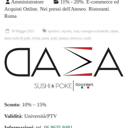
Amministratore
11% - 20%
,
E-commerce ed
Acquisti Online
,
Nei pressi dell'Ateneo
,
Ristoranti
,
Roma
30 Maggio 2023
aperitivo
,
asporto
,
cena
,
consegna a domicilio
,
dama
,
dama sushi & pokè
,
eventi
,
menù
,
pokè
,
pranzo
,
rinfresco
,
sushi
Sconto
: 10% – 15%
Validità
: Università/PTV
Informazioni
: tel.
06 8635 8481