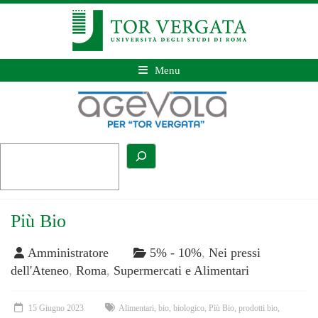
Menu
Più Bio
Amministratore
5% - 10%
,
Nei pressi
dell'Ateneo
,
Roma
,
Supermercati e Alimentari
15 Giugno 2023
Alimentari
,
bio
,
biologico
,
Più Bio
,
prodotti bio
,