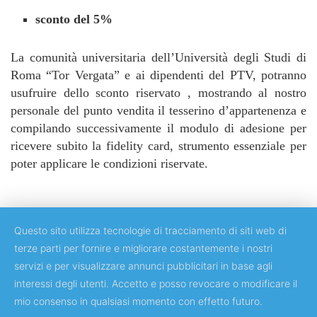
sconto del 5%
La comunità universitaria dell’Università degli Studi di
Roma “Tor Vergata” e ai dipendenti del PTV, potranno
usufruire dello sconto riservato , mostrando al nostro
personale del punto vendita il tesserino d’appartenenza e
compilando successivamente il modulo di adesione per
ricevere subito la fidelity card, strumento essenziale per
poter applicare le condizioni riservate.
Questo sito utilizza tecnologie di tracciamento di siti web di
terze parti per fornire e migliorare costantemente i nostri
servizi e per visualizzare annunci pubblicitari in base agli
Copyright © 2018 Università degli Studi di Roma "Tor Vergata"
interessi degli utenti. Accetto e posso revocare o modificare il
mio consenso in qualsiasi momento con effetto futuro.