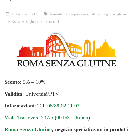
15 Giugno 2023
Alimentari
,
Cibo per celiaci
,
Cibo senza glutine
,
gluten
free
,
Roma senza glutine
,
Supermercati
Sconto
: 5% – 10%
Validità
: Università/PTV
Informazioni
: Tel.
06/89.02.11.07
Viale Trastevere 237/b
(
00153 – Roma
)
Roma Senza Glutine
, negozio specializzato in prodotti