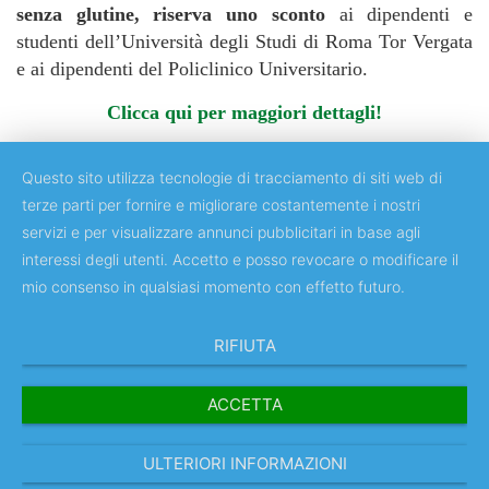
senza glutine, riserva uno sconto
ai dipendenti e
studenti dell’Università degli Studi di Roma Tor Vergata
e ai dipendenti del Policlinico Universitario.
Clicca qui per maggiori dettagli!
Questo sito utilizza tecnologie di tracciamento di siti web di
terze parti per fornire e migliorare costantemente i nostri
servizi e per visualizzare annunci pubblicitari in base agli
Copyright © 2018 Università degli Studi di Roma "Tor Vergata"
interessi degli utenti. Accetto e posso revocare o modificare il
mio consenso in qualsiasi momento con effetto futuro.
RIFIUTA
ACCETTA
ULTERIORI INFORMAZIONI