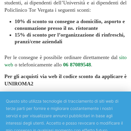
studenti, ai dipendenti dell’Università e ai dipendenti del
Policlinico Tor Vergata i seguenti sconti:
10% di sconto su consegne a domicilio, asporto e
consumazione presso il ns. ristorante
15% di sconto per l’organizzazione di rinfreschi,
pranzi/cene aziendali
Per le consegne è possibile ordinare direttamente dal
sito
web
o telefonicamente allo
06 87089548
.
Per gli acquisti via web il codice sconto da applicare è
UNIROMA2
Questo sito utilizza tecnologie di tracciamento di siti web di
terze parti per fornire e migliorare costantemente i nostri
servizi e per visualizzare annunci pubblicitari in base agli
Copyright © 2018 Università degli Studi di Roma "Tor Vergata"
interessi degli utenti. Accetto e posso revocare o modificare il
mio consenso in qualsiasi momento con effetto futuro.