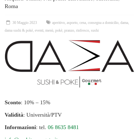
Roma
30 Maggio 2023
aperitivo
,
asporto
,
cena
,
consegna a domicilio
,
dama
,
dama sushi & pokè
,
eventi
,
menù
,
pokè
,
pranzo
,
rinfresco
,
sushi
Sconto
: 10% – 15%
Validità
: Università/PTV
Informazioni
: tel.
06 8635 8481