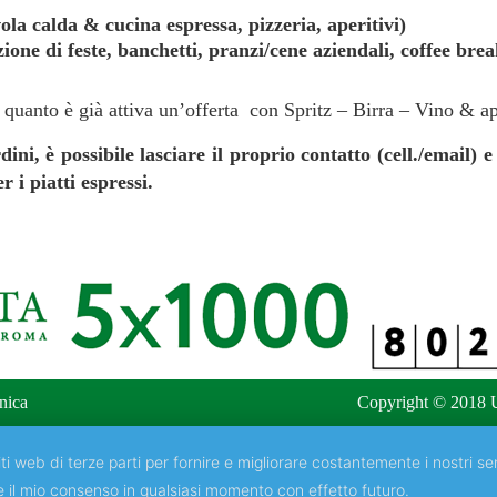
vola calda & cucina espressa, pizzeria, aperitivi)
one di feste, banchetti, pranzi/cene aziendali, coffee brea
 quanto è già attiva un’offerta con Spritz – Birra – Vino & ap
rdini, è possibile lasciare il proprio contatto (cell./email
r i piatti espressi.
nica
Copyright © 2018 U
ti web di terze parti per fornire e migliorare costantemente i nostri ser
e il mio consenso in qualsiasi momento con effetto futuro.