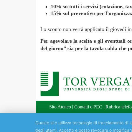
10% su tutti i servizi (colazione, ta
15% sul preventivo per l’organizzazi
Lo sconto non verrà applicato il giovedì in
Per agevolare la scelta e gli eventuali o
del giorno” sia per la tavola calda che pe
Sito Ateneo
|
Contatti e PEC
|
Rubrica telefo
Questo sito utilizza tecnologie di tracciamento di si
degli utenti. Accetto e posso revocare o modificar