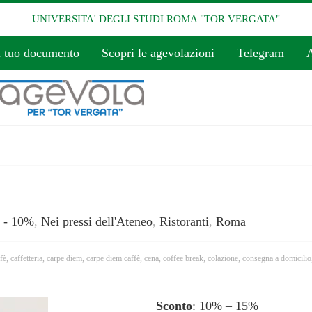
UNIVERSITA' DEGLI STUDI ROMA "TOR VERGATA"
l tuo documento
Scopri le agevolazioni
Telegram
A
 - 10%
,
Nei pressi dell'Ateneo
,
Ristoranti
,
Roma
fè
,
caffetteria
,
carpe diem
,
carpe diem caffè
,
cena
,
coffee break
,
colazione
,
consegna a domicilio
Sconto
: 10% – 15%