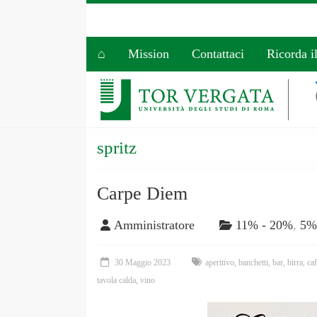
⌂
Mission
Contattaci
Ricorda i
spritz
Carpe Diem
Amministratore
11% - 20%
,
5%
30 Maggio 2023
aperitivo
,
banchetti
,
bar
,
birra
,
caf
tavola calda
,
vino