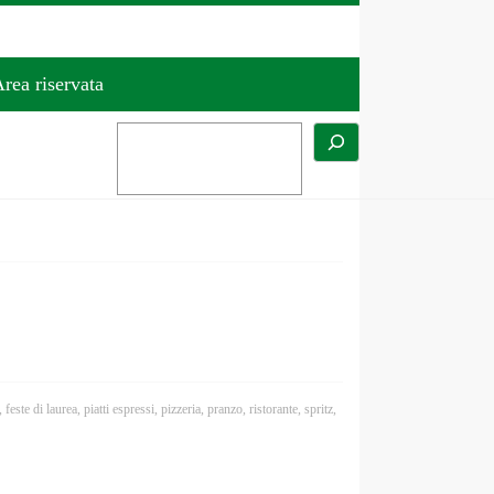
rea riservata
,
feste di laurea
,
piatti espressi
,
pizzeria
,
pranzo
,
ristorante
,
spritz
,