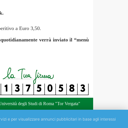
k.
eritivo a Euro 3,50.
) e quotidianamente verrà inviato il “menù
niversità degli Studi di Roma "Tor Vergata"
vizi e per visualizzare annunci pubblicitari in base agli interessi