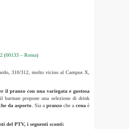
12
(
00133 – Roma
)
bardo, 310/312, molto vicino al Campus X,
per il pranzo con una variegata e gustosa
 il barman propone una selezione di drink
nche da asporto
. Sia a
pranzo
che a
cena
è
ti del PTV, i seguenti sconti: