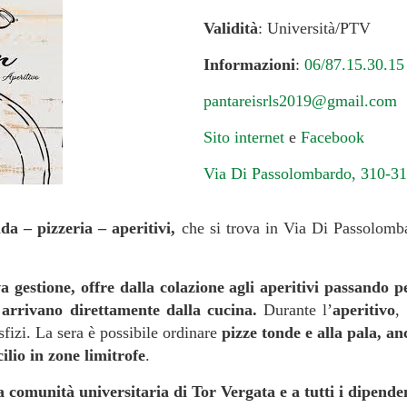
Validità
: Università/PTV
Informazioni
:
06/87.15.30.15
pantareisrls2019@gmail.com
Sito internet
e
Facebook
Via Di Passolombardo, 310-3
da – pizzeria – aperitivi,
che si trova in Via Di Passolom
va gestione, offre dalla colazione agli aperitivi passando 
e arrivano direttamente dalla cucina.
Durante l’
aperitivo
,
sfizi. La sera è possibile ordinare
pizze tonde e alla pala, a
lio in zone limitrofe
.
 comunità universitaria di Tor Vergata e a tutti i dipenden