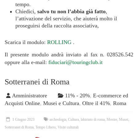
tempo.
Chiedici,
salvo tu non l’abbia già fatto
,
l’attivazione del servizio, che aiuterà molto il
proseguirsi della raccolta associativa,
Scarica il modulo:
ROLLING
.
Il presente modulo andrà inviato al fax n. 028526.542
oppure alla e-mail:
fiduciari@touringclub.it
Sotterranei di Roma
Amministratore
11% - 20%
,
E-commerce ed
Acquisti Online
,
Musei e Cultura
,
Oltre il 41%
,
Roma
1 Giugno 2023
archeologia
,
Cultura
,
labirinto di roma
,
Mostre
,
Musei
,
Sotterranei di Roma
,
Tempo Libero
,
Visite culturali