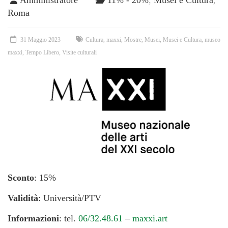
Amministratore
11% - 20%
,
Musei e Cultura
,
Roma
31 Maggio 2023
Cultura
,
maxxi
,
Mostre
,
Musei
,
Musei e Cultura
,
museo
maxxi
,
Tempo Libero
,
Visite culturali
Sconto
: 15%
Validità
: Università/PTV
Informazioni
: tel.
06/32.48.61
–
maxxi.art