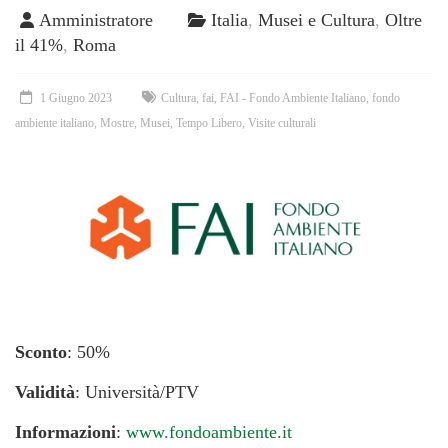
Amministratore
Italia
,
Musei e Cultura
,
Oltre
il 41%
,
Roma
1 Giugno 2023
Cultura
,
fai
,
FAI - Fondo Ambiente Italiano
,
fondo
ambiente italiano
,
Mostre
,
Musei
,
Tempo Libero
,
Visite culturali
Sconto
: 50%
Validità
: Università/PTV
Informazioni
:
www.fondoambiente.it