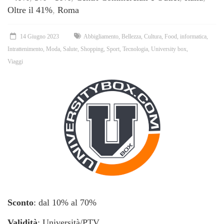
Oltre il 41%
,
Roma
14 Giugno 2023
Abbigliamento
,
Bellezza
,
Cultura
,
Food
,
informatica
,
Intrattenimento
,
Moda
,
Salute
,
Shopping
,
Sport
,
Tecnologia
,
University box
,
Viaggi
Sconto
: dal 10% al 70%
Validità
: Università/PTV