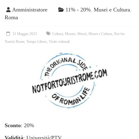
Amministratore
11% - 20%
,
Musei e Cultura
,
Roma
31 Maggio 2023
Cultura
,
Mostre
,
Musei
,
Musei e Cultura
,
Not for
Tourist Rome
,
Tempo Libero
,
Visite culturali
Sconto
: 20%
Validità
: Università/PTV