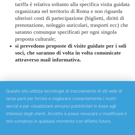
tariffa è relativa soltanto alla specifica visita guidata
organizzata nel territorio di Roma e non riguarda
ulteriori costi di partecipazione (biglietti, diritti di
prenotazione, noleggio auricolari, trasporti ecc) che
saranno comunque specificati per ogni singola
proposta culturale;
si prevedono proposte di visite guidate per i soli
soci, che saranno di volta in volta comunicate
attraverso mail informativa.
Questo sito utilizza tecnologie di tracciamento di siti web di
terze parti per fornire e migliorare costantemente i nostri
servizi e per visualizzare annunci pubblicitari in base agli
Copyright © 2018 Università degli Studi di Roma "Tor Vergata"
interessi degli utenti. Accetto e posso revocare o modificare il
mio consenso in qualsiasi momento con effetto futuro.