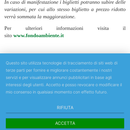
In caso di manifestazione i biglietti potranno subire delle
variazioni, per cui allo stesso biglietto a prezzo ridotto
verrà sommata la maggiorazione.
Per ulteriori informazioni visita il
sito
www.fondoambiente.it
Questo sito utilizza tecnologie di tracciamento di siti web di
terze parti per fornire e migliorare costantemente i nostri
servizi e per visualizzare annunci pubblicitari in base agli
Copyright © 2018 Università degli Studi di Roma "Tor Vergata"
interessi degli utenti. Accetto e posso revocare o modificare il
mio consenso in qualsiasi momento con effetto futuro.
RIFIUTA
ACCETTA