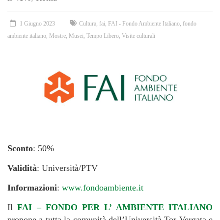
1 Giugno 2023
Cultura
,
fai
,
FAI - Fondo Ambiente Italiano
,
fondo
ambiente italiano
,
Mostre
,
Musei
,
Tempo Libero
,
Visite culturali
Sconto
: 50%
Validità
: Università/PTV
Informazioni
:
www.fondoambiente.it
Il
FAI – FONDO PER L’ AMBIENTE ITALIANO
propone a tutta la comunità dell’Università Tor Vergata e