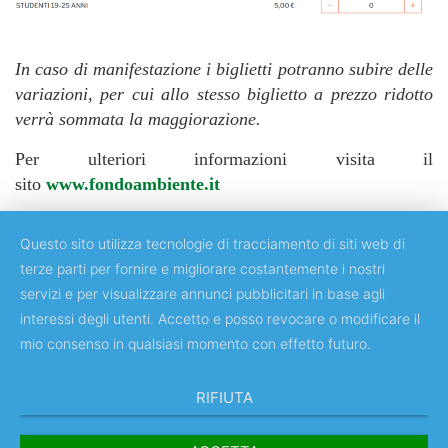
In caso di manifestazione i biglietti potranno subire delle
variazioni, per cui allo stesso biglietto a prezzo ridotto
verrà sommata la maggiorazione.
Per ulteriori informazioni visita il
sito
www.fondoambiente.it
Questo sito utilizza tecnologie di tracciamento di siti web di
terze parti per fornire e migliorare costantemente i nostri
servizi e per visualizzare annunci pubblicitari in base agli
Copyright © 2018 Università degli Studi di Roma "Tor Vergata"
interessi degli utenti. Accetto e posso revocare o modificare il
mio consenso in qualsiasi momento con effetto futuro.
RIFIUTA