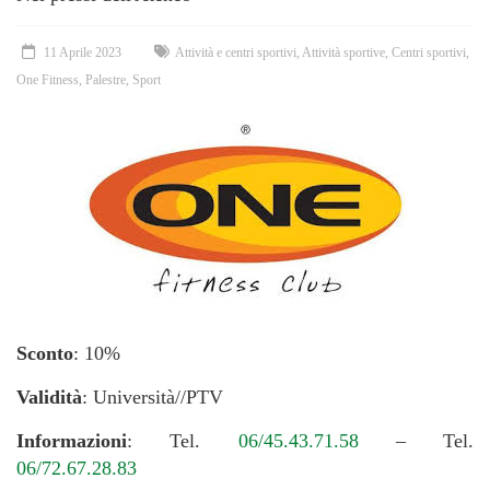
11 Aprile 2023
Attività e centri sportivi
,
Attività sportive
,
Centri sportivi
,
One Fitness
,
Palestre
,
Sport
Sconto
: 10%
Validità
: Università//PTV
Informazioni
: Tel.
06/45.43.71.58
– Tel.
06/72.67.28.83