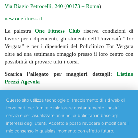
Via Biagio Petrocelli, 240
(
00173 – Roma
)
new.onefitness.it
La palestra
One Fitness Club
riserva condizioni di
favore per i dipendenti, gli studenti dell’Università “Tor
Vergata” e per i dipendenti del Policlinico Tor Vergata
oltre ad una settimana omaggio presso il loro centro con
possibilità di provare tutti i corsi.
Scarica l’allegato per maggiori dettagli:
Listino
Prezzi Agevola
Questo sito utilizza tecnologie di tracciamento di siti web di
terze parti per fornire e migliorare costantemente i nostri
servizi e per visualizzare annunci pubblicitari in base agli
Copyright © 2018 Università degli Studi di Roma "Tor Vergata"
interessi degli utenti. Accetto e posso revocare o modificare il
mio consenso in qualsiasi momento con effetto futuro.