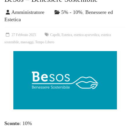
Amministratore
5% - 10%
,
Benessere ed
Estetica
27 Febbraio 2025
Capelli
,
Estetica
,
estetica ayurvedica
,
estetica
sostenibile
,
massaggi
,
Tempo Libero
Sconto
: 10%