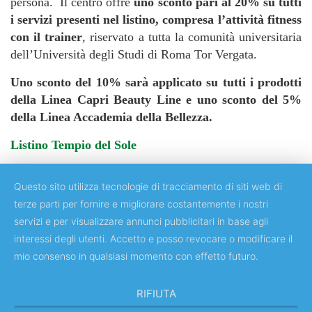
persona. Il centro offre
uno sconto pari al 20% su tutti
i servizi presenti nel listino, compresa l’attività fitness
con il trainer
, riservato a tutta la comunità universitaria
dell’Università degli Studi di Roma Tor Vergata.
Uno sconto del 10% sarà applicato su tutti i prodotti
della Linea Capri Beauty Line e uno sconto del 5%
della Linea Accademia della Bellezza.
Listino Tempio del Sole
Questo sito utilizza tecnologie di tracciamento di siti web di
terze parti per fornire e migliorare costantemente i nostri
servizi e per visualizzare annunci pubblicitari in base agli
Copyright © 2018 Università degli Studi di Roma "Tor Vergata"
interessi degli utenti. Accetto e posso revocare o modificare il
mio consenso in qualsiasi momento con effetto futuro.
RIFIUTA