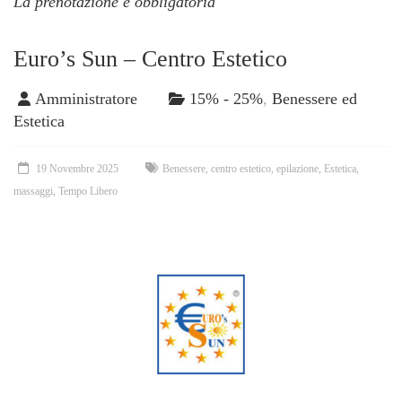
La prenotazione è obbligatoria
Euro’s Sun – Centro Estetico
Amministratore
15% - 25%
,
Benessere ed
Estetica
19 Novembre 2025
Benessere
,
centro estetico
,
epilazione
,
Estetica
,
massaggi
,
Tempo Libero