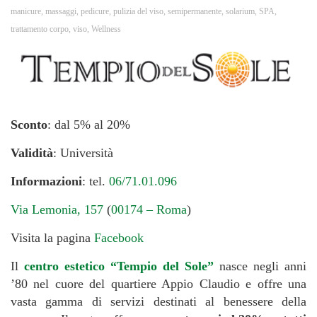
manicure
,
massaggi
,
pedicure
,
pulizia del viso
,
semipermanente
,
solarium
,
SPA
,
trattamento corpo
,
viso
,
Wellness
Sconto
: dal 5% al 20%
Validità
: Università
Informazioni
: tel.
06/71.01.096
Via Lemonia, 157
(
00174 – Roma
)
Visita la pagina
Facebook
Il
centro estetico “Tempio del Sole”
nasce negli anni
’80 nel cuore del quartiere Appio Claudio e offre una
vasta gamma di servizi destinati al benessere della