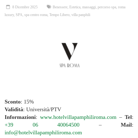
8 Dicembre 2025
Benessere
,
Estetica
,
massaggi
,
percorso spa
,
roma
luxury
,
SPA
,
spa centro roma
,
Tempo Libero
,
villa panphili
Sconto
: 15%
Validità
: Università/PTV
Informazioni
:
www.hotelvillapamphiliroma.com
–
Tel
:
+39 06 40064500
–
Mail
:
info@hotelvillapamphiliroma.com