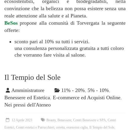
ecosostenibili, organici e biodegradabili, nella
convinzione che la bellezza non possa esistere senza una
reale attenzione alla salute e al Pianeta.
BeSos
propone alla comunità di Torvergata la seguente
offerte:
sconto pari al 10% su tutti i servizi.
una consulenza personalizzata gratuita a tutti coloro
che vorranno fare visita al salone.
Il Tempio del Sole
Amministratore
11% - 20%
,
5% - 10%
,
Benessere ed Estetica
,
E-commerce ed Acquisti Online
,
Nei pressi dell'Ateneo
12 Aprile 2023
Beauty
,
Benessere
,
Centri Benessere e SPA
,
Centri
Estetici
,
Centri estetici e Parrucchieri
,
ceretta
,
extension ciglia
,
Il Tempio del Sole
,