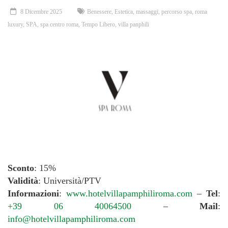
8 Dicembre 2025
Benessere
,
Estetica
,
massaggi
,
percorso spa
,
roma
luxury
,
SPA
,
spa centro roma
,
Tempo Libero
,
villa panphili
Sconto
: 15%
Validità
: Università/PTV
Informazioni
:
www.hotelvillapamphiliroma.com
–
Tel
:
+39 06 40064500
–
Mail
:
info@hotelvillapamphiliroma.com