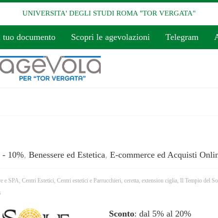
UNIVERSITA' DEGLI STUDI ROMA "TOR VERGATA"
l tuo documento
Scopri le agevolazioni
Telegram
A
 - 10%
,
Benessere ed Estetica
,
E-commerce ed Acquisti Onli
re e SPA
,
Centri Estetici
,
Centri estetici e Parrucchieri
,
ceretta
,
extension ciglia
,
Il Tempio del So
s
Sconto
: dal 5% al 20%