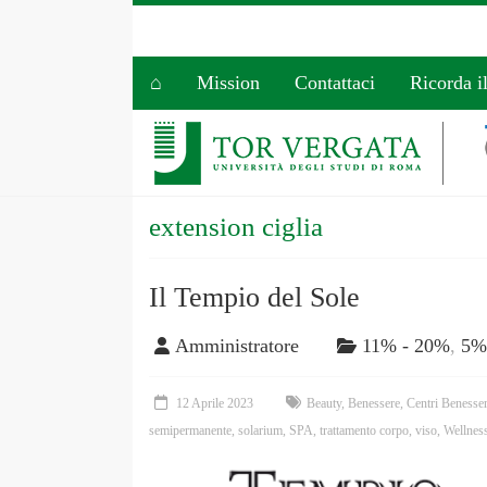
⌂
Mission
Contattaci
Ricorda i
extension ciglia
Il Tempio del Sole
Amministratore
11% - 20%
,
5%
12 Aprile 2023
Beauty
,
Benessere
,
Centri Benesse
semipermanente
,
solarium
,
SPA
,
trattamento corpo
,
viso
,
Wellnes