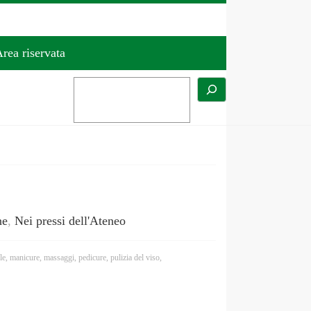
rea riservata
ne
,
Nei pressi dell'Ateneo
le
,
manicure
,
massaggi
,
pedicure
,
pulizia del viso
,