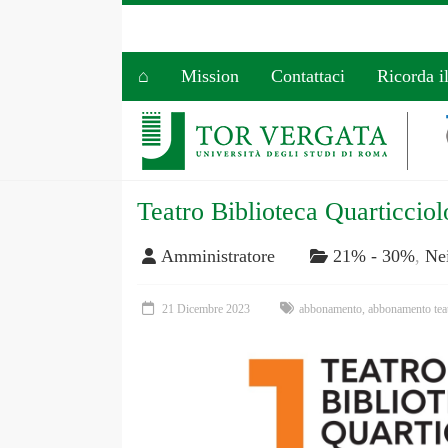
⌂
Mission
Contattaci
Ricorda i
Teatro Biblioteca Quarticciol
Amministratore
21% - 30%
,
Nei
21 Dicembre 2023
abbonamento
,
abbonamento tea