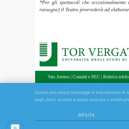
*Per gli spettacoli che eccezionalmente n
rassegne) il Teatro provvederà ad elaborare
Sito Ateneo
|
Contatti e PEC
|
Rubrica telefo
Questo sito utilizza tecnologie di tracciamento di si
degli utenti. Accetto e posso revocare o modificar
RIFIUTA