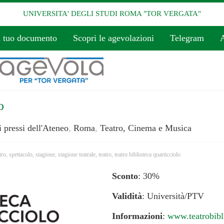
UNIVERSITA' DEGLI STUDI ROMA "TOR VERGATA"
l tuo documento
Scopri le agevolazioni
Telegram
A
o
 pressi dell'Ateneo
,
Roma
,
Teatro, Cinema e Musica
tro
,
spettacolo
,
stagione
,
stagione teatrale
,
teatro
,
teatro biblioteca quarticciolo
Sconto
: 30%
Validità
: Università/PTV
Informazioni
:
www.teatrobibli