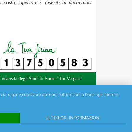
 costo superiore o inseriti in particolari
niversità degli Studi di Roma "Tor Vergata"
vizi e per visualizzare annunci pubblicitari in base agli interessi
ULTERIORI INFORMAZIONI