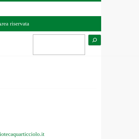
rea riservata
otecaquarticciolo.it