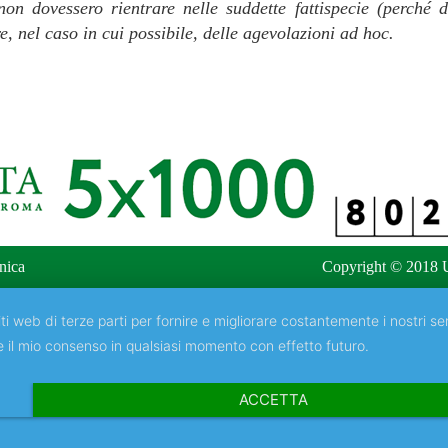
on dovessero rientrare nelle suddette fattispecie (perché di
, nel caso in cui possibile, delle agevolazioni ad hoc.
nica
Copyright © 2018 U
ti web di terze parti per fornire e migliorare costantemente i nostri ser
e il mio consenso in qualsiasi momento con effetto futuro.
ACCETTA