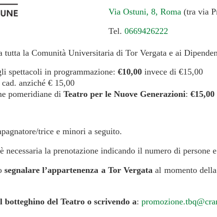
Via Ostuni, 8, Roma
(tra via P
Tel.
0669426222
a tutta la Comunità Universitaria di Tor Vergata e ai Dipende
li spettacoli in programmazione:
€10,00
invece di €15,00
cad. anziché € 15,00
one pomeridiane di
Teatro per le Nuove Generazioni
:
€15,00
pagnatore/trice e minori a seguito.
, è necessaria la prenotazione indicando il numero di persone e l
io
segnalare l’appartenenza a Tor Vergata
al momento della 
l botteghino del Teatro o scrivendo a
:
promozione.tbq@cra