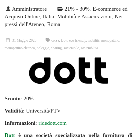
Amministratore
21% - 30%
,
E-commerce ed
Acquisti Online
,
Italia
,
Mobilità e Assicurazioni
,
Nei
pressi dell'Ateneo
,
Roma
31 Maggio 2023
corsa
,
Dott
,
eco friendly
,
mobilità
,
monopattino
,
monopattino elettrico
,
noleggio
,
sharing
,
sostenibile
,
sostenibilità
Sconto
: 20%
Validità
: Università/PTV
Informazioni
:
ridedott.com
Dott
è una società specializzata nella fornitura di