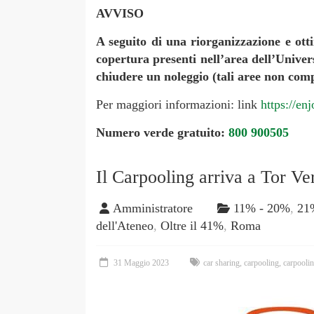
AVVISO
A seguito di una riorganizzazione e otti
copertura presenti nell’area dell’Univer
chiudere un noleggio (tali aree non comp
Per maggiori informazioni: link
https://en
Numero verde gratuito:
800 900505
Il Carpooling arriva a Tor Ve
Amministratore
11% - 20%
,
21
dell'Ateneo
,
Oltre il 41%
,
Roma
31 Maggio 2023
car sharing
,
carpooling
,
carpoolin