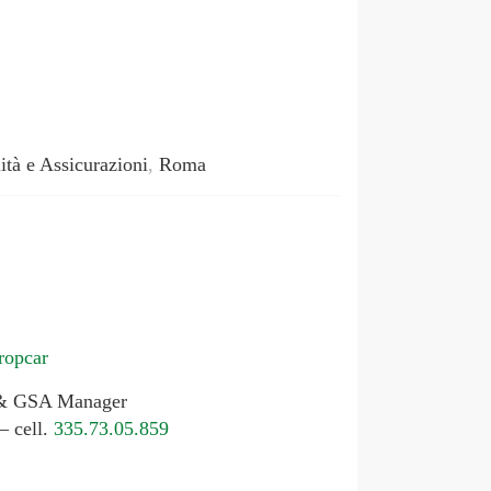
ità e Assicurazioni
,
Roma
uropcar
p & GSA Manager
– cell.
335.73.05.859