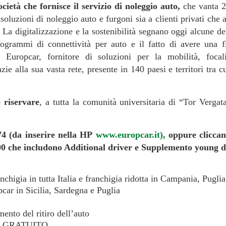
cietà che fornisce il servizio di noleggio auto,
che vanta 20
oluzioni di noleggio auto e furgoni sia a clienti privati che a
i. La digitalizzazione e la sostenibilità segnano oggi alcune de
ogrammi di connettività per auto e il fatto di avere una fl
uropcar, fornitore di soluzioni per la mobilità, focalizza
azie alla sua vasta rete, presente in 140 paesi e territori tra c
 riservare
, a tutta la comunità universitaria di “Tor Vergat
4 (da inserire nella HP
www.europcar.it),
oppure clicca
,00 che includono Additional driver e Supplemento young d
nchigia in tutta Italia e franchigia ridotta in Campania, Pugli
pcar in Sicilia, Sardegna e Puglia
ento del ritiro dell’auto
gio GRATUITO