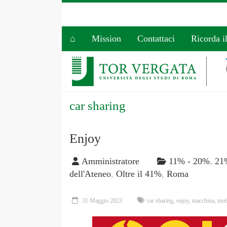
⌂
Mission
Contattaci
Ricorda i
car sharing
Enjoy
Amministratore
11% - 20%
,
21
dell'Ateneo
,
Oltre il 41%
,
Roma
31 Maggio 2023
car sharing
,
enjoy
,
macchina
,
mobi