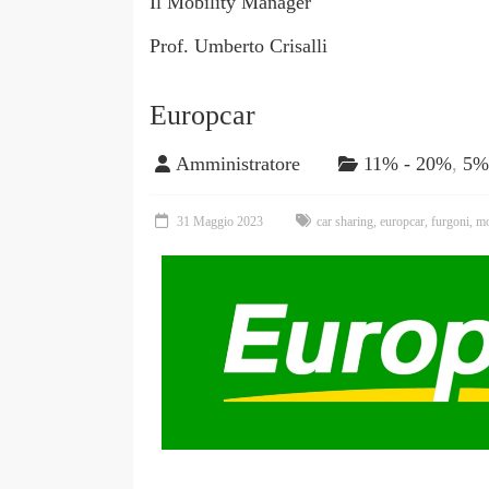
Il Mobility Manager
Prof. Umberto Crisalli
Europcar
Amministratore
11% - 20%
,
5%
31 Maggio 2023
car sharing
,
europcar
,
furgoni
,
mo