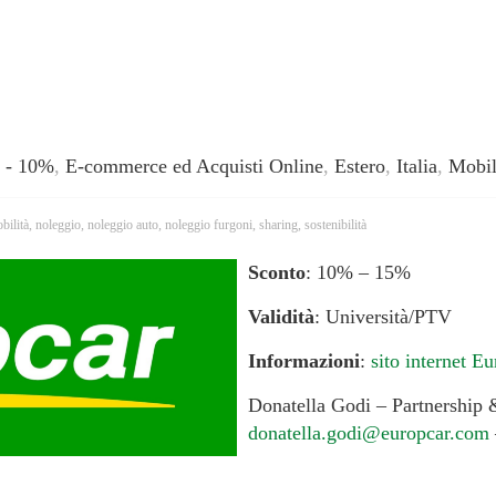
 - 10%
,
E-commerce ed Acquisti Online
,
Estero
,
Italia
,
Mobil
bilità
,
noleggio
,
noleggio auto
,
noleggio furgoni
,
sharing
,
sostenibilità
Sconto
: 10% – 15%
Validità
: Università/PTV
Informazioni
:
sito internet E
Donatella Godi – Partnershi
donatella.godi@europcar.com