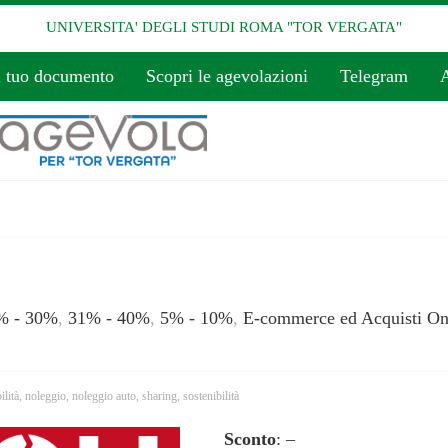
UNIVERSITA' DEGLI STUDI ROMA "TOR VERGATA"
l tuo documento
Scopri le agevolazioni
Telegram
A
% - 30%
,
31% - 40%
,
5% - 10%
,
E-commerce ed Acquisti On
lità
,
noleggio
,
noleggio auto
,
sharing
,
sostenibilità
Sconto
: –