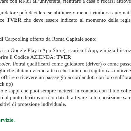
re con lei/lui all’università, rientrare a casa o recarsi altrove
Il guidatore può decidere se abilitare o meno i rimborsi automa
dice
TVER
che deve essere indicato al momento della registr
io di Carpooling offerto da Roma Capitale sono:
vi su Google Play o App Store), scarica l’App, e inizia l’iscr
nserire il Codice AZIENDA:
TVER
oler
. Potrai qualificarti come guidatore (driver) o come pass
ghi che abitano vicino a te o che fanno un tragitto casa-univer
a offrire o ricevere un passaggio accordandoti con loro sull’or
ick up)
o e sappi che puoi sempre metterti in contatto con il tuo coll
ti al punto di ritrovo, ricordati di attivare la tua posizione sa
itivi di protezione individuale.
rvizio.