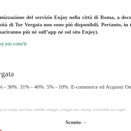
mizzazione del servizio Enjoy nella città di Roma, a deco
sità di Tor Vergata non sono più disponibili. Pertanto, in t
ariranno più né sull’app né sul sito Enjoy).
joy.eni.com/it
rgata
% - 30%
,
31% - 40%
,
5% - 10%
,
E-commerce ed Acquisti On
g tor vergata
,
macchina
,
mobilità
,
noleggio
,
noleggio auto
,
sharing
,
sostenibilità
,
tor vergata
Sconto
: –