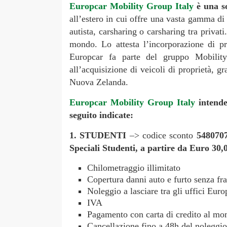
Europcar Mobility Group Italy
è una so
all’estero in cui offre una vasta gamma di s
autista, carsharing o carsharing tra privat
mondo. Lo attesta l’incorporazione di pr
Europcar fa parte del gruppo Mobility E
all’acquisizione di veicoli di proprietà, gr
Nuova Zelanda.
Europcar Mobility Group Italy
intende
seguito indicate:
1. STUDENTI
–> codice sconto
5480707
Speciali Studenti, a partire da Euro 30
Chilometraggio illimitato
Copertura danni auto e furto senza fra
Noleggio a lasciare tra gli uffici Euro
IVA
Pagamento con carta di credito al mom
Cancellazione fino a 48h del noleg