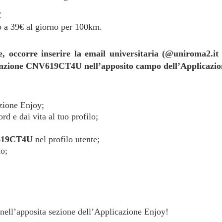
€
ro a 39€ al giorno per 100km.
te, occorre inserire la email universitaria (@uniroma2.
venzione CNV619CT4U nell’apposito campo dell’Applicazi
azione Enjoy;
rd e dai vita al tuo profilo;
619CT4U
nel profilo utente;
to;
nell’apposita sezione dell’Applicazione Enjoy!