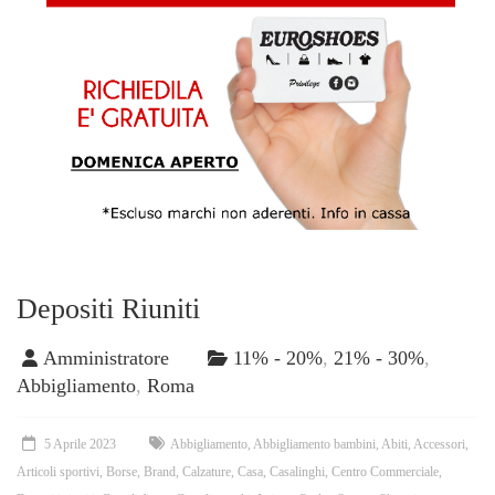
Depositi Riuniti
Amministratore
11% - 20%
,
21% - 30%
,
Abbigliamento
,
Roma
5 Aprile 2023
Abbigliamento
,
Abbigliamento bambini
,
Abiti
,
Accessori
,
Articoli sportivi
,
Borse
,
Brand
,
Calzature
,
Casa
,
Casalinghi
,
Centro Commerciale
,