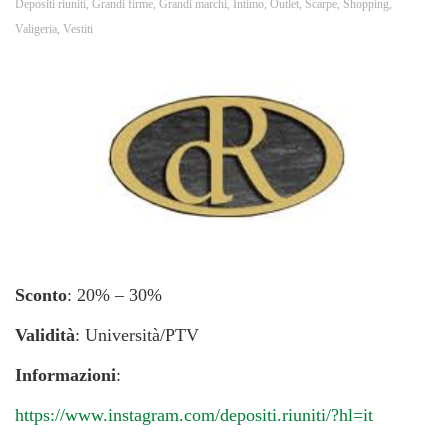
Depositi riuniti
,
Grandi firme
,
Grandi marchi
,
Intimo
,
Outlet
,
Scarpe
,
Shopping
,
Valigeria
,
Vestiti
Sconto
: 20% – 30%
Validità
: Università/PTV
Informazioni
:
https://www.instagram.com/depositi.riuniti/?hl=it