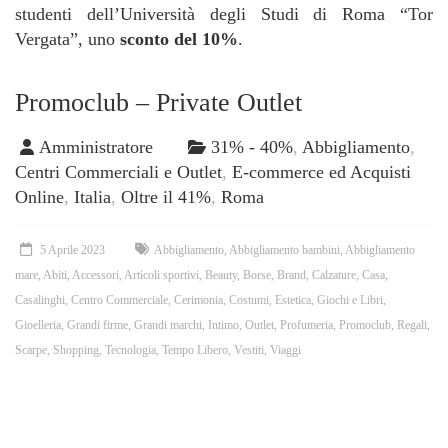
studenti dell’Università degli Studi di Roma “Tor
Vergata”, uno
sconto del 10%
.
Promoclub – Private Outlet
Amministratore
31% - 40%
,
Abbigliamento
,
Centri Commerciali e Outlet
,
E-commerce ed Acquisti
Online
,
Italia
,
Oltre il 41%
,
Roma
5 Aprile 2023
Abbigliamento
,
Abbigliamento bambini
,
Abbigliamento
mare
,
Abiti
,
Accessori
,
Articoli sportivi
,
Beauty
,
Borse
,
Brand
,
Calzature
,
Casa
,
Casalinghi
,
Centro Commerciale
,
Cerimonia
,
Costumi
,
Estetica
,
Giochi e Libri
,
Gioelleria
,
Grandi firme
,
Grandi marchi
,
Intimo
,
Outlet
,
Profumeria
,
Promoclub
,
Regali
,
Scarpe
,
Shopping
,
Tecnologia
,
Tempo Libero
,
Vestiti
,
Viaggi