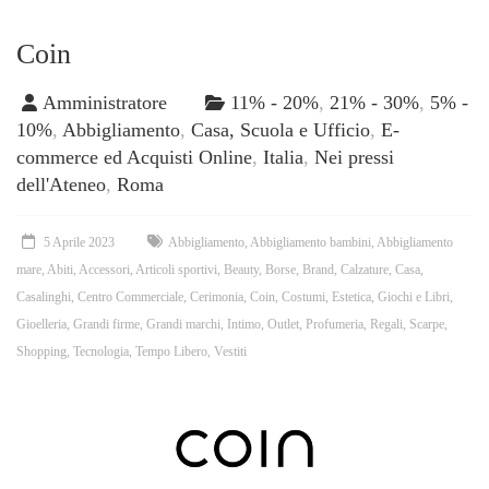
Coin
Amministratore
11% - 20%
,
21% - 30%
,
5% -
10%
,
Abbigliamento
,
Casa, Scuola e Ufficio
,
E-
commerce ed Acquisti Online
,
Italia
,
Nei pressi
dell'Ateneo
,
Roma
5 Aprile 2023
Abbigliamento
,
Abbigliamento bambini
,
Abbigliamento
mare
,
Abiti
,
Accessori
,
Articoli sportivi
,
Beauty
,
Borse
,
Brand
,
Calzature
,
Casa
,
Casalinghi
,
Centro Commerciale
,
Cerimonia
,
Coin
,
Costumi
,
Estetica
,
Giochi e Libri
,
Gioelleria
,
Grandi firme
,
Grandi marchi
,
Intimo
,
Outlet
,
Profumeria
,
Regali
,
Scarpe
,
Shopping
,
Tecnologia
,
Tempo Libero
,
Vestiti