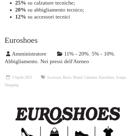
25%
su calzature tecniche;
20%
su abbigliamento tecnico;
12%
su accessori tecnici
Euroshoes
Amministratore
11% - 20%
,
5% - 10%
,
Abbigliamento
,
Nei pressi dell'Ateneo
5 Aprile 2023
Accessori
,
Borse
,
Brand
,
Calzature
,
Euroshoes
,
Scarpe
,
Shopping