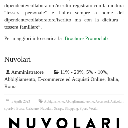
dipendente/collaboratore/iscritto registrato con la dicitura
“tessera personale” e l’altra sempre a nome del
dipendente/collaboratore/iscritto ma con la dicitura “
tessera familiare”.
Per maggiori info scarica la
Brochure Promoclub
Nuvolari
Amministratore
11% - 20%
,
5% - 10%
,
Abbigliamento
,
E-commerce ed Acquisti Online
,
Italia
,
Roma
5 Aprile 2023
Abbigliamento
,
Abbigliamento uomo
,
Accessori
,
Articolori
sportivi
,
Borse
,
Calzature
,
Nuvolari
,
Scarpe
,
Shopping
,
Sport
,
Vestiti