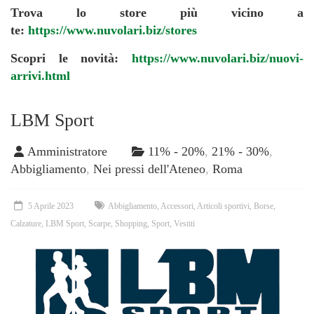
Trova lo store più vicino a
te:
https://www.nuvolari.biz/stores
Scopri le novità:
https://www.nuvolari.biz/nuovi-
arrivi.html
LBM Sport
Amministratore
11% - 20%
,
21% - 30%
,
Abbigliamento
,
Nei pressi dell'Ateneo
,
Roma
5 Aprile 2023
Abbigliamento
,
Accessori
,
Articoli sportivi
,
Borse
,
Calzature
,
LBM Sport
,
Scarpe
,
Shopping
,
Sport
,
Vestiti