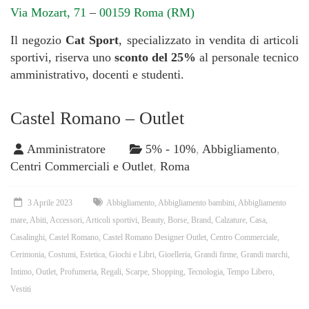
Via Mozart, 71
–
00159 Roma (RM)
Il negozio
Cat Sport
, specializzato in vendita di articoli
sportivi, riserva uno
sconto del 25%
al personale tecnico
amministrativo, docenti e studenti.
Castel Romano – Outlet
Amministratore
5% - 10%
,
Abbigliamento
,
Centri Commerciali e Outlet
,
Roma
3 Aprile 2023
Abbigliamento
,
Abbigliamento bambini
,
Abbigliamento
mare
,
Abiti
,
Accessori
,
Articoli sportivi
,
Beauty
,
Borse
,
Brand
,
Calzature
,
Casa
,
Casalinghi
,
Castel Romano
,
Castel Romano Designer Outlet
,
Centro Commerciale
,
Cerimonia
,
Costumi
,
Estetica
,
Giochi e Libri
,
Gioelleria
,
Grandi firme
,
Grandi marchi
,
Intimo
,
Outlet
,
Profumeria
,
Regali
,
Scarpe
,
Shopping
,
Tecnologia
,
Tempo Libero
,
Vestiti