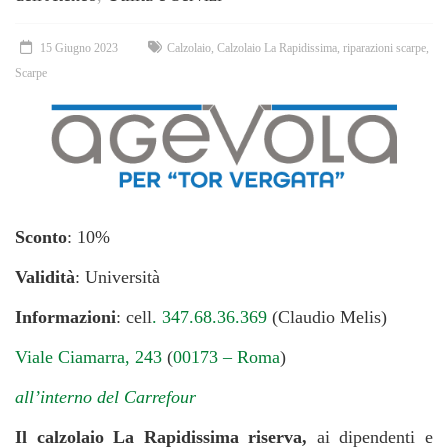
15 Giugno 2023
Calzolaio
,
Calzolaio La Rapidissima
,
riparazioni scarpe
,
Scarpe
Sconto
: 10%
Validità
: Università
Informazioni
: cell
. 347.68.36.369
(Claudio Melis)
Viale Ciamarra, 243
(
00173 – Roma
)
all’interno del Carrefour
Il calzolaio La Rapidissima riserva,
ai dipendenti e