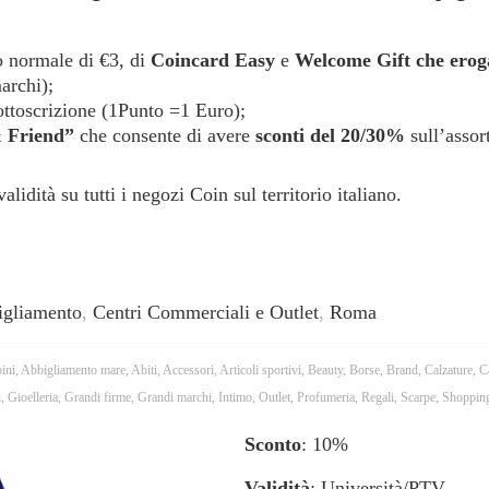
to normale di €3, di
Coincard Easy
e
Welcome Gift che eroga
archi);
ttoscrizione (1Punto =1 Euro);
 Friend”
che consente di avere
sconti del 20/30%
sull’assor
idità su tutti i negozi Coin sul territorio italiano.
igliamento
,
Centri Commerciali e Outlet
,
Roma
ini
,
Abbigliamento mare
,
Abiti
,
Accessori
,
Articoli sportivi
,
Beauty
,
Borse
,
Brand
,
Calzature
,
C
i
,
Gioelleria
,
Grandi firme
,
Grandi marchi
,
Intimo
,
Outlet
,
Profumeria
,
Regali
,
Scarpe
,
Shoppin
Sconto
: 10%
Validità
: Università/PTV