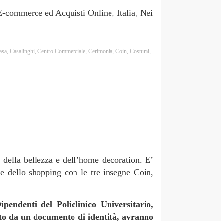
E-commerce ed Acquisti Online
,
Italia
,
Nei
asa
,
Casalinghi
,
Centro Commerciale
,
Cerimonia
,
Coin
,
Costumi
,
, della bellezza e dell’home decoration. E’
 vie dello shopping con le tre insegne Coin,
pendenti del Policlinico Universitario,
ato da un documento di identità, avranno