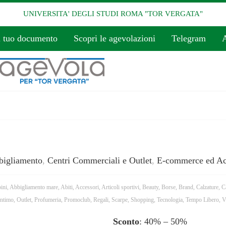
UNIVERSITA' DEGLI STUDI ROMA "TOR VERGATA"
l tuo documento
Scopri le agevolazioni
Telegram
A
bigliamento
,
Centri Commerciali e Outlet
,
E-commerce ed Acq
ini
,
Abbigliamento mare
,
Abiti
,
Accessori
,
Articoli sportivi
,
Beauty
,
Borse
,
Brand
,
Calzature
,
C
Intimo
,
Outlet
,
Profumeria
,
Promoclub
,
Regali
,
Scarpe
,
Shopping
,
Tecnologia
,
Tempo Libero
,
V
Sconto
: 40% – 50%