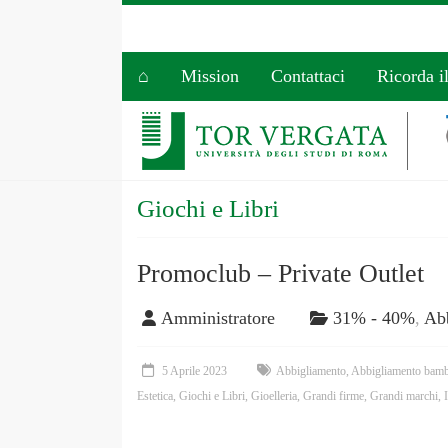
⌂
Mission
Contattaci
Ricorda i
Giochi e Libri
Promoclub – Private Outlet
Amministratore
31% - 40%
,
Ab
5 Aprile 2023
Abbigliamento
,
Abbigliamento bamb
Estetica
,
Giochi e Libri
,
Gioelleria
,
Grandi firme
,
Grandi marchi
,