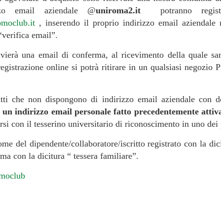
zzo email aziendale @
uniroma2.it
potranno regis
moclub.it
, inserendo il proprio indirizzo email aziendale
“verifica email”.
ierà una email di conferma, al ricevimento della quale sarà
 registrazione online si potrà ritirare in un qualsiasi negozio 
critti che non dispongono di indirizzo email aziendale con
 un indirizzo email personale fatto precedentemente attiv
arsi con il tesserino universitario di riconoscimento in uno de
ome del dipendente/collaboratore/iscritto registrato con la dic
ma con la dicitura “ tessera familiare”.
omoclub