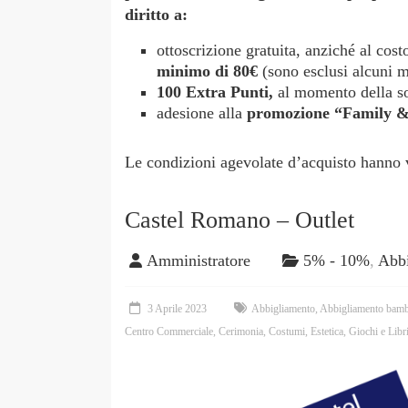
diritto a:
ottoscrizione gratuita, anziché al cos
minimo di 80€
(sono esclusi alcuni m
100 Extra Punti,
al momento della so
adesione alla
promozione “Family &
Le condizioni agevolate d’acquisto hanno val
Castel Romano – Outlet
Amministratore
5% - 10%
,
Abb
3 Aprile 2023
Abbigliamento
,
Abbigliamento bamb
Centro Commerciale
,
Cerimonia
,
Costumi
,
Estetica
,
Giochi e Libr