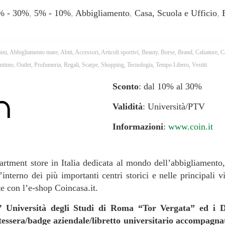
% - 30%
,
5% - 10%
,
Abbigliamento
,
Casa, Scuola e Ufficio
,
ini
,
Abbigliamento mare
,
Abiti
,
Accessori
,
Articoli sportivi
,
Beauty
,
Borse
,
Brand
,
Calzature
,
C
Intimo
,
Outlet
,
Profumeria
,
Regali
,
Scarpe
,
Shopping
,
Tecnologia
,
Tempo Libero
,
Vestiti
Sconto
: dal 10% al 30%
Validità
: Università/PTV
Informazioni
:
www.coin.it
partment store in Italia dedicata al mondo dell’abbigliamento
ll’interno dei più importanti centri storici e nelle principali
e con l’e-shop Coincasa.it.
ll’ Università degli Studi di Roma “Tor Vergata” ed i Di
tessera/badge aziendale/libretto universitario accompagn