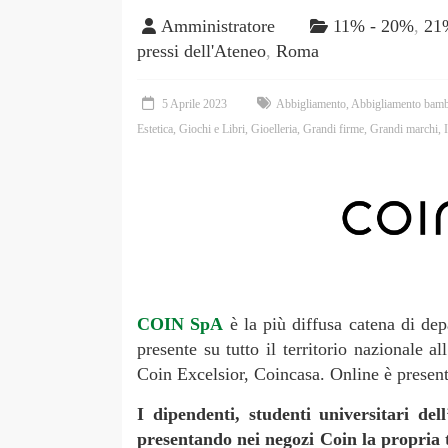
Amministratore
11% - 20%
,
21
pressi dell'Ateneo
,
Roma
5 Aprile 2023
Abbigliamento
,
Abbigliamento bamb
Estetica
,
Giochi e Libri
,
Gioelleria
,
Grandi firme
,
Grandi marchi
,
COIN SpA
è la più diffusa catena di de
presente su tutto il territorio nazionale a
Coin Excelsior, Coincasa. Online è present
I dipendenti, studenti universitari de
presentando nei negozi Coin la propria 