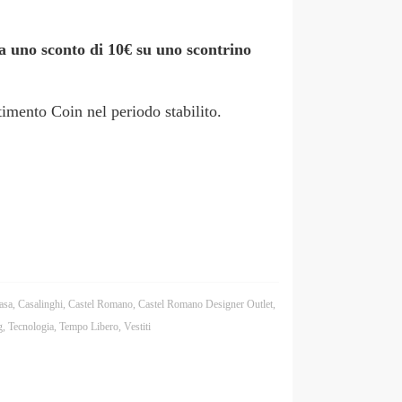
 uno sconto di 10€ su uno scontrino
timento Coin nel periodo stabilito.
asa
,
Casalinghi
,
Castel Romano
,
Castel Romano Designer Outlet
,
g
,
Tecnologia
,
Tempo Libero
,
Vestiti