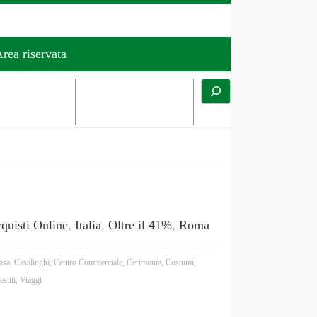
rea riservata
uisti Online
,
Italia
,
Oltre il 41%
,
Roma
asa
,
Casalinghi
,
Centro Commerciale
,
Cerimonia
,
Costumi
,
estiti
,
Viaggi