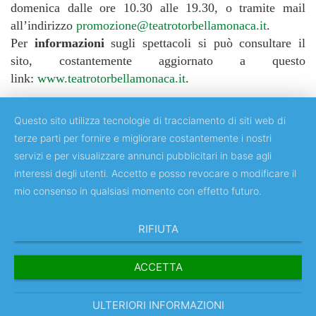
domenica dalle ore 10.30 alle 19.30, o tramite mail
all’indirizzo
promozione@teatrotorbellamonaca.it
.
Per
informazioni
sugli spettacoli si può consultare il
sito, costantemente aggiornato a questo
link:
www.teatrotorbellamonaca.it
.
Questo sito utilizza tecnologie di tracciamento di siti web di
terze parti per fornire e migliorare costantemente i nostri
servizi e per visualizzare annunci pubblicitari in base agli
Copyright © 2018 Università degli Studi di Roma "Tor Vergata"
interessi degli utenti. Accetto e posso revocare o modificare il
mio consenso in qualsiasi momento con effetto futuro.
RIFIUTA
ACCETTA
ULTERIORI INFORMAZIONI