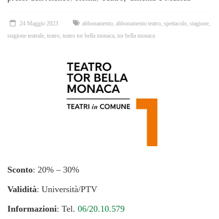
24 Maggio 2023
abbonamento
,
abbonamento teatro
,
spettacolo
,
stagione
,
stagione teatrale
,
teatro
,
teatro tor bella monaca
,
tor bella monaca
Sconto
: 20% – 30%
Validità
: Università/PTV
Informazioni
:
Tel.
06/20.10.579