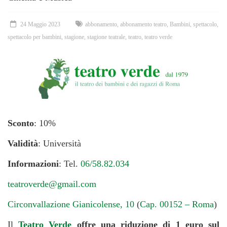
24 Maggio 2023
abbonamento
,
abbonamento teatro
,
Bambini
,
spettacolo
,
spettacolo per bambini
,
stagione
,
stagione teatrale
,
teatro
,
teatro verde
Sconto
: 10%
Validità
: Università
Informazioni
: Tel.
06/58.82.034
teatroverde@gmail.com
Circonvallazione Gianicolense, 10
(
Cap. 00152 – Roma
)
Il
Teatro Verde
offre una riduzione di 1 euro sul