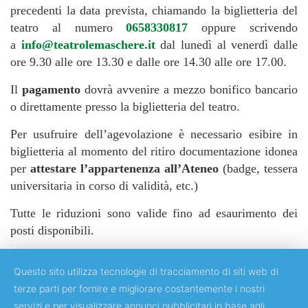
precedenti la data prevista, chiamando la biglietteria del
teatro al numero
0658330817
oppure scrivendo
a
info@teatrolemaschere.it
dal lunedì al venerdì dalle
ore 9.30 alle ore 13.30 e dalle ore 14.30 alle ore 17.00.
Il
pagamento
dovrà avvenire a mezzo bonifico bancario
o direttamente presso la biglietteria del teatro.
Per usufruire dell’agevolazione è necessario esibire in
biglietteria al momento del ritiro documentazione idonea
per
attestare l’appartenenza all’Ateneo
(badge, tessera
universitaria in corso di validità, etc.)
Tutte le riduzioni sono valide fino ad esaurimento dei
posti disponibili.
Questo sito utilizza tecnologie di tracciamento di siti web di
terze parti per fornire e migliorare costantemente i nostri
servizi e per visualizzare annunci pubblicitari in base agli