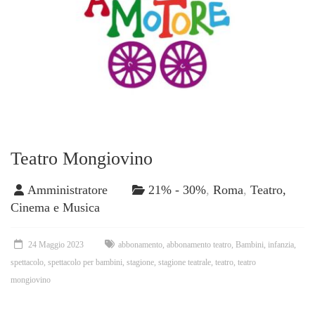
Teatro Mongiovino
Amministratore
21% - 30%
,
Roma
,
Teatro,
Cinema e Musica
24 Maggio 2023
abbonamento
,
abbonamento teatro
,
Bambini
,
infanzia
,
spettacolo
,
spettacolo per bambini
,
stagione
,
stagione teatrale
,
teatro
,
teatro
mongiovino