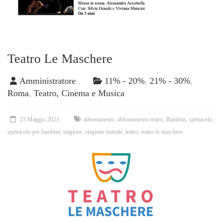
Teatro Le Maschere
Amministratore
11% - 20%
,
21% - 30%
,
Roma
,
Teatro, Cinema e Musica
23 Maggio 2023
abbonamento
,
abbonamento teatro
,
Bambini
,
spettacolo
,
spettacolo per bambini
,
stagione
,
stagione teatrale
,
teatro
,
teatro le maschere