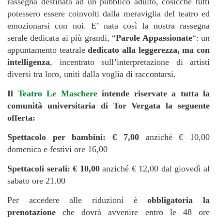
rassegna destinata ad un pubblico adulto, cosicché tutti
potessero essere coinvolti dalla meraviglia del teatro ed
emozionarsi con noi. E’ nata così la nostra rassegna
serale dedicata ai più grandi, “
Parole Appassionate
“: un
appuntamento teatrale
dedicato alla leggerezza, ma con
intelligenza
, incentrato sull’interpretazione di artisti
diversi tra loro, uniti dalla voglia di raccontarsi.
Il
Teatro Le Maschere
intende riservate a tutta la
comunità universitaria di Tor Vergata la seguente
offerta:
Spettacolo per bambini:
€ 7,00
anziché € 10,00
domenica e festivi ore 16,00
Spettacoli serali: € 10,00
anziché € 12,00 dal giovedì al
sabato ore 21.00
Per accedere alle riduzioni è
obbligatoria la
prenotazione
che dovrà avvenire entro le 48 ore