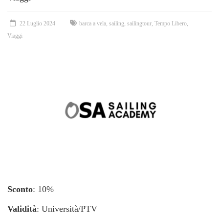
22 Luglio 2024
barca a vela
,
sailing
,
sailingtour
,
Tempo Libero
,
Viaggi
Sconto
: 10%
Validità
: Università/PTV