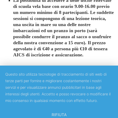
La possibilità di accedere a delle uscite riservate
di scuola vela base con orario 9.00-16.00 previo
un numero minimo di 8 partecipanti. Le suddette
sessioni si compongono di una lezione teorica,
una uscita in mare su una delle nostre
imbarcazioni ed un pranzo in porto (sarà
possibile condurre il pranzo al sacco o usufruire
della nostra convenzione a 15 euro). Il prezzo
agevolato è di €40 a persona più €10 di tessera
AICS di iscrizione e assicurazione.
Questo sito utilizza tecnologie di tracciamento di siti web di
terze parti per fornire e migliorare costantemente i nostri
servizi e per visualizzare annunci pubblicitari in base agli
Copyright © 2018 Università degli Studi di Roma "Tor Vergata"
interessi degli utenti. Accetto e posso revocare o modificare il
mio consenso in qualsiasi momento con effetto futuro.
RIFIUTA