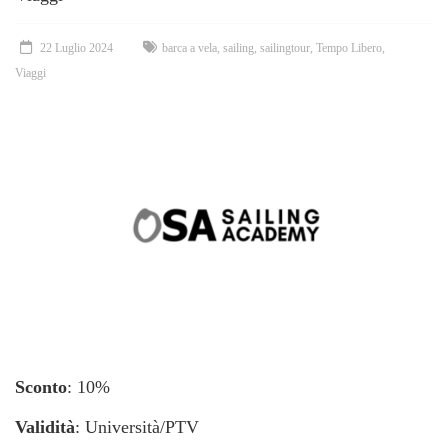
22 Luglio 2024
barca a vela
,
sailing
,
sailingtour
,
Tempo Libero
,
Viaggi
Sconto
: 10%
Validità
: Università/PTV