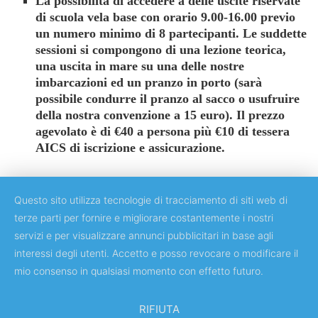
La possibilità di accedere a delle uscite riservate
di scuola vela base con orario 9.00-16.00 previo
un numero minimo di 8 partecipanti. Le suddette
sessioni si compongono di una lezione teorica,
una uscita in mare su una delle nostre
imbarcazioni ed un pranzo in porto (sarà
possibile condurre il pranzo al sacco o usufruire
della nostra convenzione a 15 euro). Il prezzo
agevolato è di €40 a persona più €10 di tessera
AICS di iscrizione e assicurazione.
Questo sito utilizza tecnologie di tracciamento di siti web di
terze parti per fornire e migliorare costantemente i nostri
servizi e per visualizzare annunci pubblicitari in base agli
Copyright © 2018 Università degli Studi di Roma "Tor Vergata"
interessi degli utenti. Accetto e posso revocare o modificare il
mio consenso in qualsiasi momento con effetto futuro.
RIFIUTA