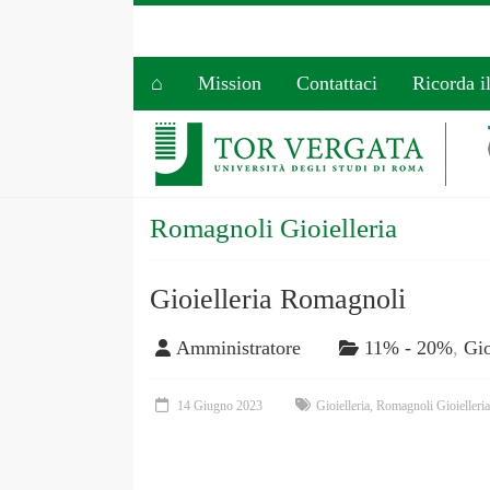
⌂
Mission
Contattaci
Ricorda i
Romagnoli Gioielleria
Gioielleria Romagnoli
Amministratore
11% - 20%
,
Gio
14 Giugno 2023
Gioielleria
,
Romagnoli Gioielleria