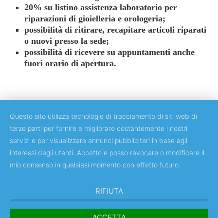
20% su listino assistenza laboratorio per
riparazioni di gioielleria e orologeria;
possibilità di ritirare, recapitare articoli riparati
o nuovi presso la sede;
possibilità di ricevere su appuntamenti anche
fuori orario di apertura.
Questo sito utilizza tecnologie di tracciamento di siti web di
terze parti per fornire e migliorare costantemente i nostri
servizi e per visualizzare annunci pubblicitari in base agli
Copyright © 2018 Università degli Studi di Roma "Tor Vergata"
interessi degli utenti. Accetto e posso revocare o modificare il
mio consenso in qualsiasi momento con effetto futuro.
RIFIUTA
ACCETTA