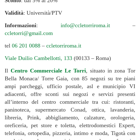
Sconto
: dal 5% al 20%
Validità
: Università/PTV
Informazioni
:
info@ccletorriroma.it
–
ccletorri@gmail.com
tel
06 201 0088
–
ccletorriroma.it
Viale Duilio Cambellotti, 133
(00133 – Roma)
Il
Centro Commerciale Le Torri
, situato in zona Tor
Bella Monaca/ Torre Gaia, con 85 negozi su tre piani
ampi parcheggi, ufficio postale, asl e municipio VI
adiacenti, offre sconti sui negozi e servizi presenti
all’interno del centro commerciale tra cui: ristoranti,
paninoteca, supermercato Conad, ottica, lavanderia,
libreria, Prink, abbigliamento, calzature, orologeria,
oreficeria, pet store e toletta, elettrodomestici Expert,
telefonia, ortopedia, pizzeria, intimo e moda, Tigotà con