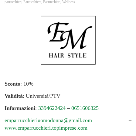
parrucchieri
,
Parrucchiere
,
Parrucchieri
,
Wellness
Sconto
: 10%
Validità
: Università/PTV
Informazioni
:
3394622424
–
0651606325
emparrucchieriuomodonna@gmail.com
–
www.emparrucchieri.topimprese.com