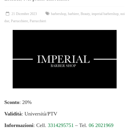
21 Dicembre 2023
barbershop
,
barbiere
,
Beauty
,
imperial barbershop
,
noi
due
,
Parrucchiere
,
Parrucchieri
Sconto
: 20%
Validità
: Università/PTV
Informazioni
: Cell.
3314295751
– Tel.
06 2021969