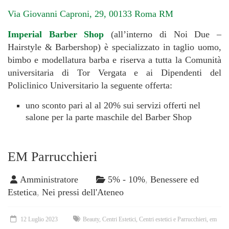
Via Giovanni Caproni, 29, 00133 Roma RM
Imperial Barber Shop
(all’interno di Noi Due –
Hairstyle & Barbershop) è specializzato in taglio uomo,
bimbo e modellatura barba e riserva a tutta la Comunità
universitaria di Tor Vergata e ai Dipendenti del
Policlinico Universitario la seguente offerta:
uno sconto pari al al 20% sui servizi offerti nel
salone per la parte maschile del Barber Shop
EM Parrucchieri
Amministratore
5% - 10%
,
Benessere ed
Estetica
,
Nei pressi dell'Ateneo
12 Luglio 2023
Beauty
,
Centri Estetici
,
Centri estetici e Parrucchieri
,
em