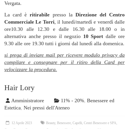
Vergata.
La card è
ritirabile
presso la
Direzione del Centro
Commerciale Le Torri
, il lunedì/martedì e venerdì dalle
ore10.30 alle 12.30 e dalle 16.30 alle 18.00 o in
alternativa anche presso il negozio
10 Sport
dalle ore
9.30 alle ore 19.30 tutti i giorni dal lunedì alla domenica.
si prega di inviare mail per ricevere modulo privacy da
compilare e consegnare per il ritiro della Card per
velocizzare la procedura.
Hair Lory
Amministratore
11% - 20%
,
Benessere ed
Estetica
,
Nei pressi dell'Ateneo
12 Aprile 2023
Beauty
,
Benessere
,
Capelli
,
Centri Benessere e SPA
,