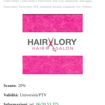
Centri Estetici
,
Centri estetici e Parrucchieri
,
Hair Lory
,
laminazione
,
Massaggio
,
Parrucchiere
,
Parrucchieri
,
SPA
,
trattamento keratina
,
trattamento viso
,
Wellness
Sconto
: 20%
Validità
: Università/PTV
Informazioni
: tel.
06/20.53.375