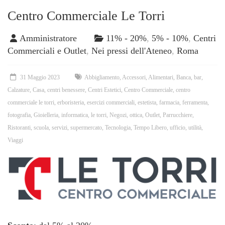
Centro Commerciale Le Torri
Amministratore
11% - 20%
,
5% - 10%
,
Centri
Commerciali e Outlet
,
Nei pressi dell'Ateneo
,
Roma
31 Maggio 2023
Abbigliamento
,
Accessori
,
Alimentari
,
Banca
,
bar
,
Calzature
,
Casa
,
centri benessere
,
Centri Estetici
,
Centro Commerciale
,
centro
commerciale le torri
,
erboristeria
,
esercizi commerciali
,
estetista
,
farmacia
,
ferramenta
,
fotografia
,
Gioielleria
,
informatica
,
le torri
,
Negozi
,
ottica
,
Outlet
,
Parrucchiere
,
Ristoranti
,
scuola
,
servizi
,
supermercato
,
Tecnologia
,
Tempo Libero
,
ufficio
,
utilità
,
Viaggi