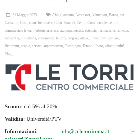
31 Maggio 2023
Abbigliamento
,
Accessori
,
Alimentari
,
Banca
,
bar
,
Calzature
,
Casa
,
centri benessere
,
Centri Estetici
,
Centro Commerciale
,
centro
commerciale le torri
,
erboristeria
,
esercizi commerciali
,
estetista
,
farmacia
,
ferramenta
,
fotografia
,
Gioielleria
,
informatica
,
le torri
,
Negozi
,
ottica
,
Outlet
,
Parrucchiere
,
Ristoranti
,
scuola
,
servizi
,
supermercato
,
Tecnologia
,
Tempo Libero
,
ufficio
,
utilità
,
Viaggi
Sconto
: dal 5% al 20%
Validità
: Università/PTV
Informazioni
:
info@ccletorriroma.it
–
ccletorri@gmail.com