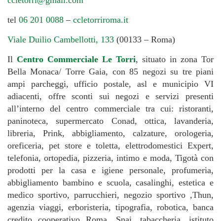
tel
06 201 0088
–
ccletorriroma.it
Viale Duilio Cambellotti, 133
(00133 – Roma)
Il
Centro Commerciale Le Torri
, situato in zona Tor
Bella Monaca/ Torre Gaia, con 85 negozi su tre piani
ampi parcheggi, ufficio postale, asl e municipio VI
adiacenti, offre sconti sui negozi e servizi presenti
all’interno del centro commerciale tra cui: ristoranti,
paninoteca, supermercato Conad, ottica, lavanderia,
libreria, Prink, abbigliamento, calzature, orologeria,
oreficeria, pet store e toletta, elettrodomestici Expert,
telefonia, ortopedia, pizzeria, intimo e moda, Tigotà con
prodotti per la casa e igiene personale, profumeria,
abbigliamento bambino e scuola, casalinghi, estetica e
medico sportivo, parrucchieri, negozio sportivo ,Thun,
agenzia viaggi, erboristeria, tipografia, robotica, banca
credito cooperativo Roma, Snai, tabaccheria, istituto