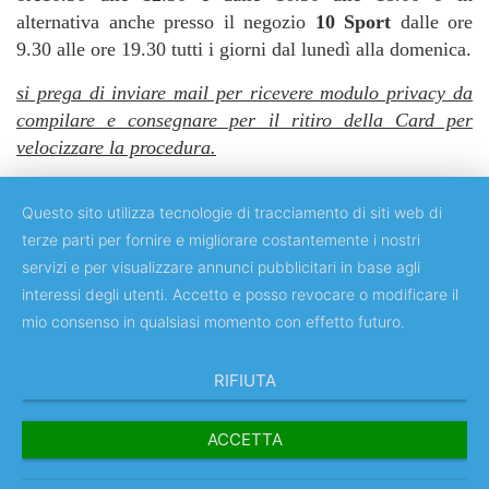
alternativa anche presso il negozio
10 Sport
dalle ore
9.30 alle ore 19.30 tutti i giorni dal lunedì alla domenica.
si prega di inviare mail per ricevere modulo privacy da
compilare e consegnare per il ritiro della Card per
velocizzare la procedura.
Questo sito utilizza tecnologie di tracciamento di siti web di
terze parti per fornire e migliorare costantemente i nostri
servizi e per visualizzare annunci pubblicitari in base agli
Copyright © 2018 Università degli Studi di Roma "Tor Vergata"
interessi degli utenti. Accetto e posso revocare o modificare il
mio consenso in qualsiasi momento con effetto futuro.
RIFIUTA
ACCETTA