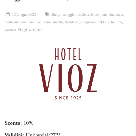
13 Giugno 2023
albergo
,
alloggio
,
bicicletta
,
Hotel
,
hotel vioz
,
italia
,
montagna
,
mountain bike
,
pernottamento
,
Residence
,
soggiorno
,
trekking
,
trentino
,
vacanza
,
Viaggi
,
weekend
Sconto
: 10%
Validità
: Università/PTV