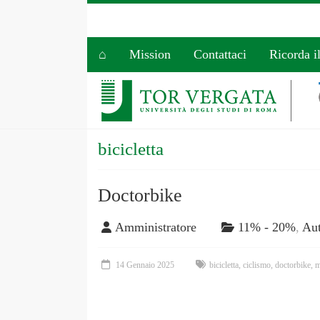
⌂
Mission
Contattaci
Ricorda i
bicicletta
Doctorbike
Amministratore
11% - 20%
,
Aut
14 Gennaio 2025
bicicletta
,
ciclismo
,
doctorbike
,
m