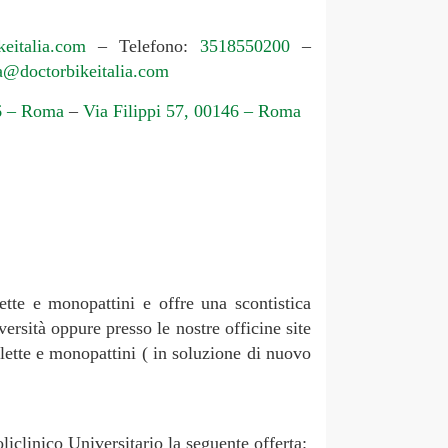
eitalia.com
– Telefono:
3518550200
–
za@doctorbikeitalia.com
86 – Roma
–
Via Filippi 57, 00146 – Roma
ette e monopattini e offre una scontistica
versità oppure presso le nostre officine site
clette e monopattini ( in soluzione di nuovo
liclinico Universitario la seguente offerta: