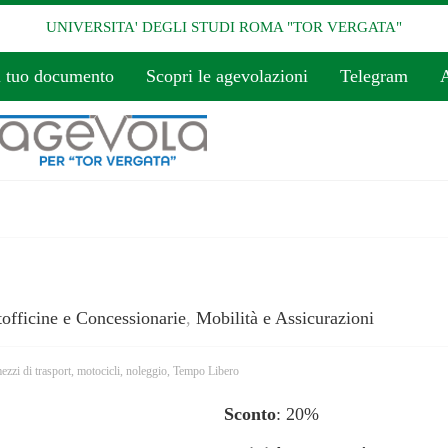
UNIVERSITA' DEGLI STUDI ROMA "TOR VERGATA"
l tuo documento
Scopri le agevolazioni
Telegram
A
officine e Concessionarie
,
Mobilità e Assicurazioni
ezzi di trasport
,
motocicli
,
noleggio
,
Tempo Libero
Sconto
: 20%