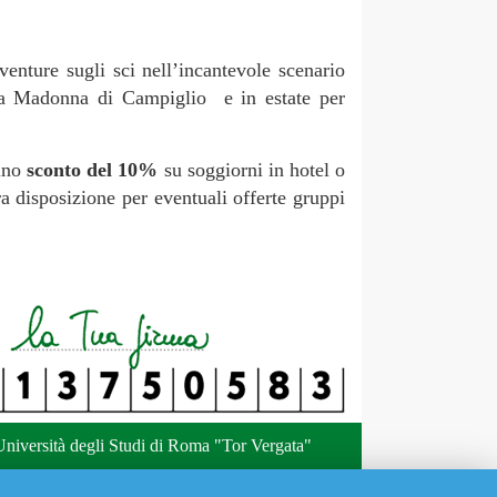
venture sugli sci nell’incantevole scenario
da Madonna di Campiglio e in estate per
 uno
sconto del 10%
su soggiorni in hotel o
ra disposizione per eventuali offerte gruppi
niversità degli Studi di Roma "Tor Vergata"