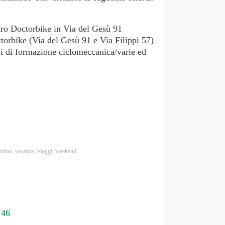
ntro Doctorbike in Via del Gesù 91
octorbike (Via del Gesù 91 e Via Filippi 57)
i di formazione ciclomeccanica/varie ed
entino
,
vacanza
,
Viaggi
,
weekend
.46