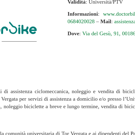
Validità
: Università/PTV
Informazioni
:
www.doctorbik
0684020028
–
Mail
:
assisten
Dove
:
Via del Gesù, 91, 001
i di assistenza ciclomeccanica, noleggio e vendita di bicicl
 Vergata per servizi di assistenza a domicilio e/o presso l’Uni
), noleggio biciclette a breve e lungo termine, vendita di bici
 la comunità universitaria di Tor Vergata e ai dipendenti del Po