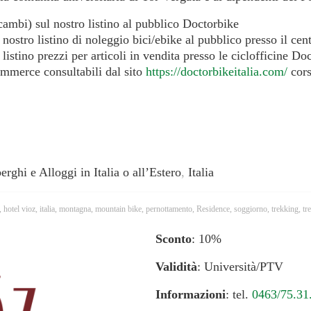
cambi) sul nostro listino al pubblico Doctorbike
 nostro listino di noleggio bici/ebike al pubblico presso il ce
listino prezzi per articoli in vendita presso le ciclofficine D
commerce consultabili dal sito
https://doctorbikeitalia.com/
cors
erghi e Alloggi in Italia o all’Estero
,
Italia
,
hotel vioz
,
italia
,
montagna
,
mountain bike
,
pernottamento
,
Residence
,
soggiorno
,
trekking
,
tr
Sconto
: 10%
Validità
: Università/PTV
Informazioni
: tel.
0463/75.31