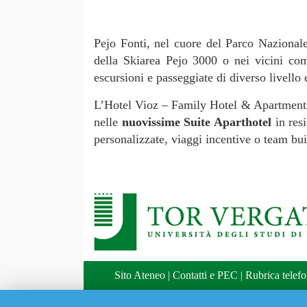
Pejo Fonti, nel cuore del Parco Nazionale 
della Skiarea Pejo 3000 o nei vicini c
escursioni e passeggiate di diverso livello
L’Hotel Vioz – Family Hotel & Apartments d
nelle
nuovissime Suite Aparthotel
in res
personalizzate, viaggi incentive o team bu
Sito Ateneo
|
Contatti e PEC
|
Rubrica telefo