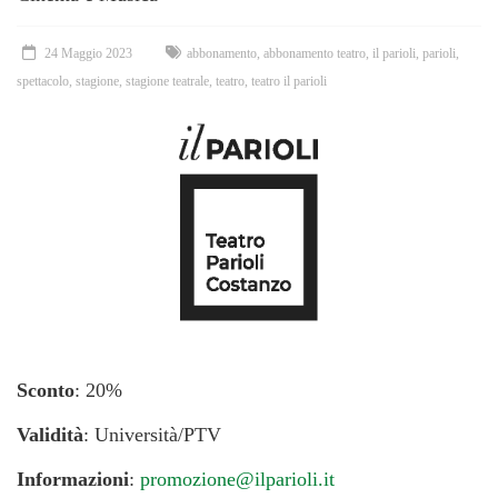
24 Maggio 2023
abbonamento
,
abbonamento teatro
,
il parioli
,
parioli
,
spettacolo
,
stagione
,
stagione teatrale
,
teatro
,
teatro il parioli
Sconto
: 20%
Validità
: Università/PTV
Informazioni
:
promozione@ilparioli.it