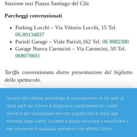
Stazione taxi Piazza Santiago del Cile
Parcheggi convenzionati
Parking Locchi – Via Vittorio Locchi, 15 Tel.
06.89134837
Parioli Garage – Viale Parioli,162 Tel.
06 8082380
Garage Nuova Caroncini – Via Caroncini, 50 Tel.
068078601
Tariffa convenzionata dietro presentazione del biglietto
dello spettacolo.
Questo sito utilizza tecnologie di tracciamento di siti web di
terze parti per fornire e migliorare costantemente i nostri
servizi e per visualizzare annunci pubblicitari in base agli
Copyright © 2018 Università degli Studi di Roma "Tor Vergata"
interessi degli utenti. Accetto e posso revocare o modificare il
mio consenso in qualsiasi momento con effetto futuro.