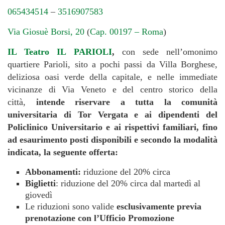
065434514
–
3516907583
Via Giosuè Borsi, 20
(
Cap. 00197 – Roma
)
IL Teatro IL PARIOLI
,
con sede nell’omonimo
quartiere Parioli, sito a pochi passi da Villa Borghese,
deliziosa oasi verde della capitale, e nelle immediate
vicinanze di Via Veneto e del centro storico della
città,
intende riservare a tutta la comunità
universitaria di Tor Vergata e ai dipendenti del
Policlinico Universitario e ai rispettivi familiari, fino
ad esaurimento posti disponibili e
secondo la modalità
indicata, la seguente offerta:
Abbonamenti
:
riduzione del 20% circa
Biglietti
: riduzione del 20% circa dal martedì al
giovedì
Le riduzioni sono valide
esclusivamente previa
prenotazione con l’Ufficio Promozione