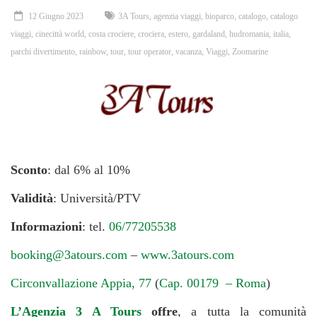
12 Giugno 2023
3A Tours
,
agenzia viaggi
,
bioparco
,
catalogo
,
catalogo
viaggi
,
cinecittà world
,
costa crociere
,
crociera
,
estero
,
gardaland
,
hudromania
,
italia
,
parchi divertimento
,
rainbow
,
tour
,
tour operator
,
vacanza
,
Viaggi
,
Zoomarine
Sconto
: dal 6% al 10%
Validità
: Università/PTV
Informazioni
: tel.
06/77205538
booking@3atours.com
–
www.3atours.com
Circonvallazione Appia, 77
(
Cap. 00179 – Roma
)
L’Agenzia 3 A Tours
offre
, a tutta la comunità