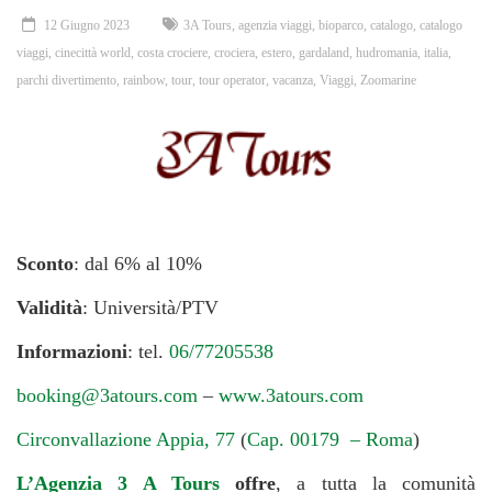
12 Giugno 2023
3A Tours
,
agenzia viaggi
,
bioparco
,
catalogo
,
catalogo
viaggi
,
cinecittà world
,
costa crociere
,
crociera
,
estero
,
gardaland
,
hudromania
,
italia
,
parchi divertimento
,
rainbow
,
tour
,
tour operator
,
vacanza
,
Viaggi
,
Zoomarine
Sconto
: dal 6% al 10%
Validità
: Università/PTV
Informazioni
: tel.
06/77205538
booking@3atours.com
–
www.3atours.com
Circonvallazione Appia, 77
(
Cap. 00179 – Roma
)
L’Agenzia 3 A Tours
offre
, a tutta la comunità