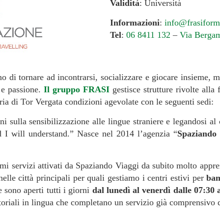
Validità
: Università
Informazioni
:
info@frasiform
Tel
:
06 8411 132
–
Via Berga
 di tornare ad incontrarsi, socializzare e giocare insieme, ma
à e passione.
Il gruppo FRASI
gestisce strutture rivolte alla 
ria di Tor Vergata condizioni agevolate con le seguenti sedi:
i sulla sensibilizzazione alle lingue straniere e legandosi a
I will understand.” Nasce nel 2014 l’agenzia “
Spaziando 
mi servizi attivati da Spaziando Viaggi da subito molto apprez
 nelle città principali per quali gestiamo i centri estivi per
bam
e sono aperti tutti i giorni
dal lunedì al venerdì dalle 07:30 
atoriali in lingua che completano un servizio già comprensivo di