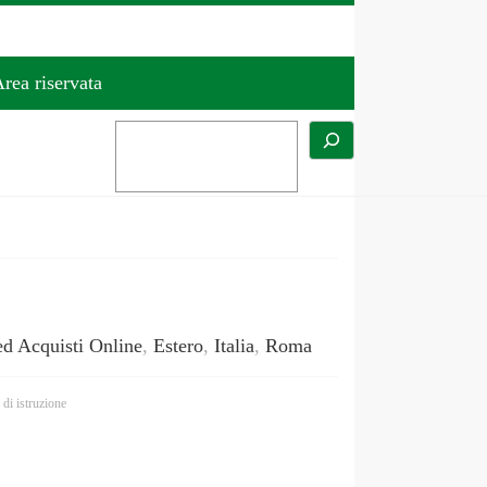
rea riservata
d Acquisti Online
,
Estero
,
Italia
,
Roma
 di istruzione