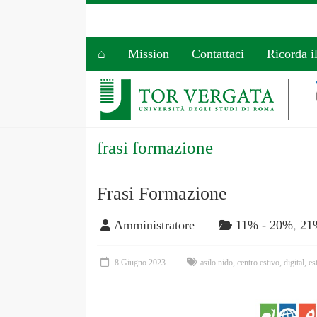
⌂
Mission
Contattaci
Ricorda i
frasi formazione
Frasi Formazione
Amministratore
11% - 20%
,
21
8 Giugno 2023
asilo nido
,
centro estivo
,
digital
,
es