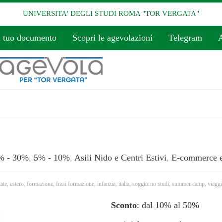
UNIVERSITA' DEGLI STUDI ROMA "TOR VERGATA"
l tuo documento
Scopri le agevolazioni
Telegram
A
% - 30%
,
5% - 10%
,
Asili Nido e Centri Estivi
,
E-commerce e
tate
,
estero
,
formazione
,
frasi formazione
,
infanzia
,
italia
,
soggiorno studi
,
summer camp
,
viaggi
Sconto
: dal 10% al 50%