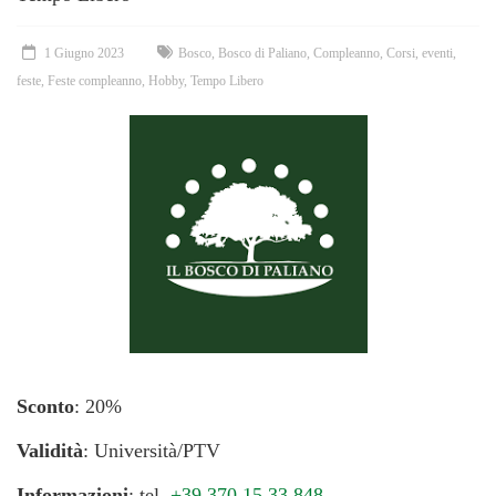
1 Giugno 2023
Bosco
,
Bosco di Paliano
,
Compleanno
,
Corsi
,
eventi
,
feste
,
Feste compleanno
,
Hobby
,
Tempo Libero
Sconto
: 20%
Validità
: Università/PTV
Informazioni
: tel.
+39 370.15.33.848