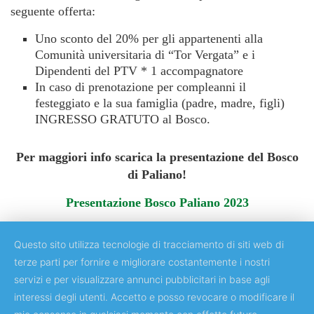
seguente offerta:
Uno sconto del 20% per gli appartenenti alla
Comunità universitaria di “Tor Vergata” e i
Dipendenti del PTV * 1 accompagnatore
In caso di prenotazione per compleanni il
festeggiato e la sua famiglia (padre, madre, figli)
INGRESSO GRATUTO al Bosco.
Per maggiori info scarica la presentazione del Bosco
di Paliano!
Presentazione Bosco Paliano 2023
Questo sito utilizza tecnologie di tracciamento di siti web di
terze parti per fornire e migliorare costantemente i nostri
servizi e per visualizzare annunci pubblicitari in base agli
Copyright © 2018 Università degli Studi di Roma "Tor Vergata"
interessi degli utenti. Accetto e posso revocare o modificare il