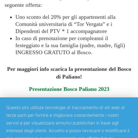
seguente offerta:
Uno sconto del 20% per gli appartenenti alla
Comunità universitaria di “Tor Vergata” e i
Dipendenti del PTV * 1 accompagnatore
In caso di prenotazione per compleanni il
festeggiato e la sua famiglia (padre, madre, figli)
INGRESSO GRATUTO al Bosco.
Per maggiori info scarica la presentazione del Bosco
di Paliano!
Presentazione Bosco Paliano 2023
Questo sito utilizza tecnologie di tracciamento di siti web di
terze parti per fornire e migliorare costantemente i nostri
servizi e per visualizzare annunci pubblicitari in base agli
Copyright © 2018 Università degli Studi di Roma "Tor Vergata"
interessi degli utenti. Accetto e posso revocare o modificare il