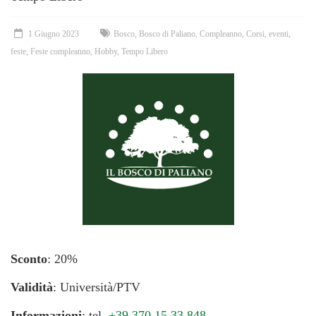
1 Giugno 2023
Bosco
,
Bosco di Paliano
,
Compleanno
,
Corsi
,
eventi
,
feste
,
Feste compleanno
,
Hobby
,
Tempo Libero
Sconto
: 20%
Validità
: Università/PTV
Informazioni
: tel.
+39 370.15.33.848