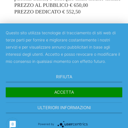
PREZZO AL PUBBLICO € 650,00
PREZZO DEDICATO € 552,50
Questo sito utilizza tecnologie di tracciamento di siti web di
terze parti per fornire e migliorare costantemente i nostri
servizi e per visualizzare annunci pubblicitari in base agli
Copyright © 2018 Università degli Studi di Roma "Tor Vergata"
interessi degli utenti. Accetto e posso revocare o modificare il
mio consenso in qualsiasi momento con effetto futuro.
RIFIUTA
ACCETTA
ULTERIORI INFORMAZIONI
IT
Powered by