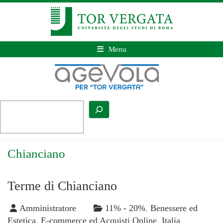
Menu
Chianciano
Terme di Chianciano
Amministratore
11% - 20%
,
Benessere ed
Estetica
,
E-commerce ed Acquisti Online
,
Italia