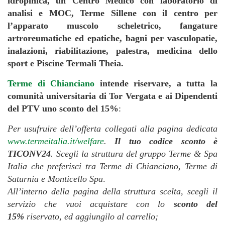
idropinica, un Centro Medico con laboratorio di
analisi e MOC, Terme Sillene con il centro per
l’apparato muscolo scheletrico, fangature
artroreumatiche ed epatiche, bagni per vasculopatie,
inalazioni, riabilitazione, palestra, medicina dello
sport e Piscine Termali Theia.
Terme di Chianciano
intende riservare, a tutta la
comunità universitaria di Tor Vergata e ai Dipendenti
del PTV
uno sconto del 15%
:
Per usufruire dell’offerta collegati alla pagina dedicata
www.termeitalia.it/welfare
.
Il tuo codice sconto è
TICONV24
. Scegli la struttura del gruppo Terme & Spa
Italia che preferisci tra Terme di Chianciano, Terme di
Saturnia e Monticello Spa
.
All’interno della pagina della struttura scelta, scegli il
servizio che vuoi acquistare con lo
sconto del
15%
riservato
,
ed aggiungilo al carrello;